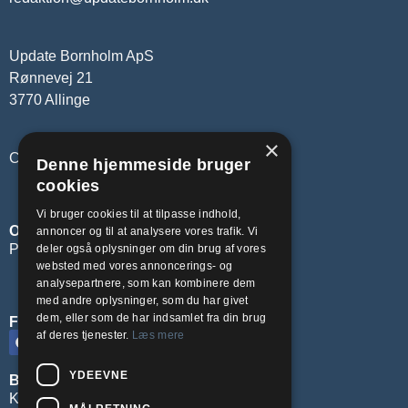
Update Bornholm ApS
Rønnevej 21
3770 Allinge
×
CVR-nr.: 45137473
Denne hjemmeside bruger
cookies
Vi bruger cookies til at tilpasse indhold,
OM OS
annoncer og til at analysere vores trafik. Vi
Privatlivspolitik
deler også oplysninger om din brug af vores
websted med vores annoncerings- og
analysepartnere, som kan kombinere dem
med andre oplysninger, som du har givet
dem, eller som de har indsamlet fra din brug
FØLG OS PÅ SOCIALE MEDIER
af deres tjenester.
Læs mere
YDEEVNE
BLIV ANNONCØR
Kontakt os