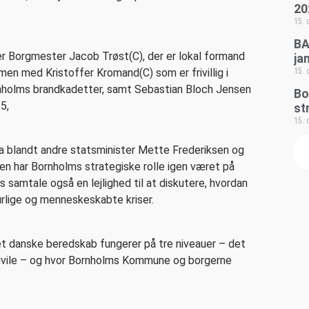
20
15.
BA
er Borgmester Jacob Trøst(C), der er lokal formand
ja
n med Kristoffer Kromand(C) som er frivillig i
15.
nholms brandkadetter, samt Sebastian Bloch Jensen
Bo
5,
st
15.
a blandt andre statsminister Mette Frederiksen og
en har Bornholms strategiske rolle igen været på
 samtale også en lejlighed til at diskutere, hvordan
rlige og menneskeskabte kriser.
et danske beredskab fungerer på tre niveauer – det
civile – og hvor Bornholms Kommune og borgerne