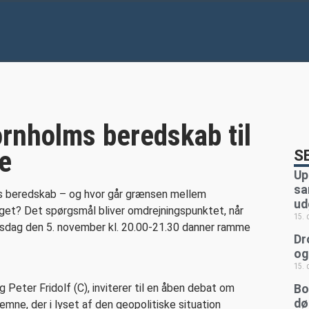
s
rnholms beredskab til
e
S
Up
sa
ms beredskab – og hvor går grænsen mellem
ud
et? Det spørgsmål bliver omdrejningspunktet, når
15.
sdag den 5. november kl. 20.00-21.30 danner ramme
Dr
og
15.
Peter Fridolf (C), inviterer til en åben debat om
Bo
dø
mne, der i lyset af den geopolitiske situation