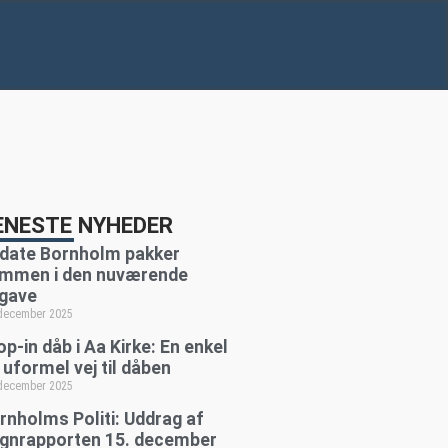
ENESTE NYHEDER
date Bornholm pakker
mmen i den nuværende
gave
 december 2025
op-in dåb i Aa Kirke: En enkel
 uformel vej til dåben
 december 2025
rnholms Politi: Uddrag af
gnrapporten 15. december