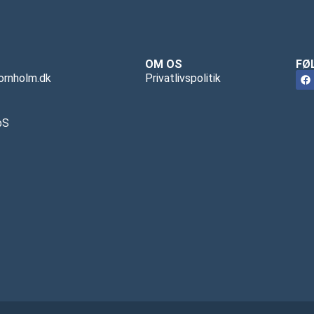
OM OS
FØ
ornholm.dk
Privatlivspolitik
pS