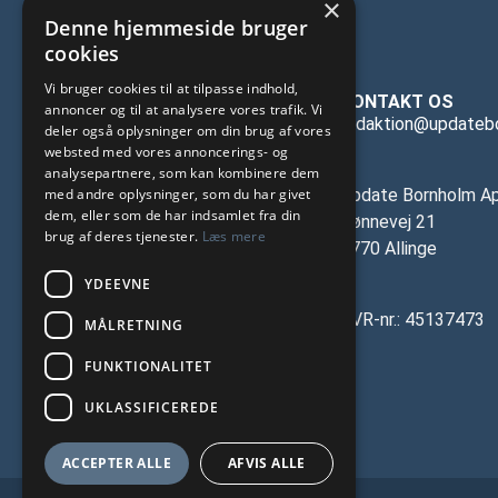
×
Denne hjemmeside bruger
cookies
Vi bruger cookies til at tilpasse indhold,
KONTAKT OS
annoncer og til at analysere vores trafik. Vi
redaktion@updateb
deler også oplysninger om din brug af vores
websted med vores annoncerings- og
analysepartnere, som kan kombinere dem
med andre oplysninger, som du har givet
Update Bornholm A
dem, eller som de har indsamlet fra din
Rønnevej 21
brug af deres tjenester.
Læs mere
3770 Allinge
YDEEVNE
CVR-nr.: 45137473
MÅLRETNING
FUNKTIONALITET
UKLASSIFICEREDE
ACCEPTER ALLE
AFVIS ALLE