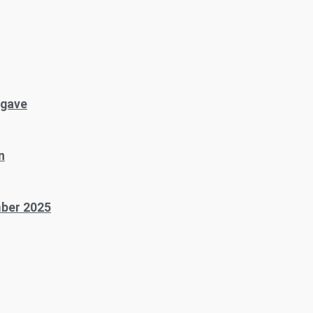
dgave
n
mber 2025