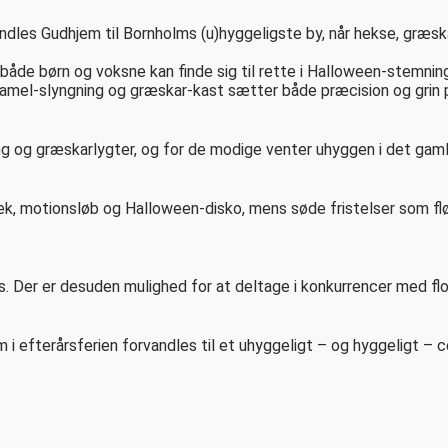
vandles Gudhjem til Bornholms (u)hyggeligste by, når hekse, græs
 både børn og voksne kan finde sig til rette i Halloween-stemni
ramel-slyngning og græskar-kast sætter både præcision og grin p
g og græskarlygter, og for de modige venter uhyggen i det gamle 
, motionsløb og Halloween-disko, mens søde fristelser som flød
s. Der er desuden mulighed for at deltage i konkurrencer med fl
 i efterårsferien forvandles til et uhyggeligt – og hyggeligt – 