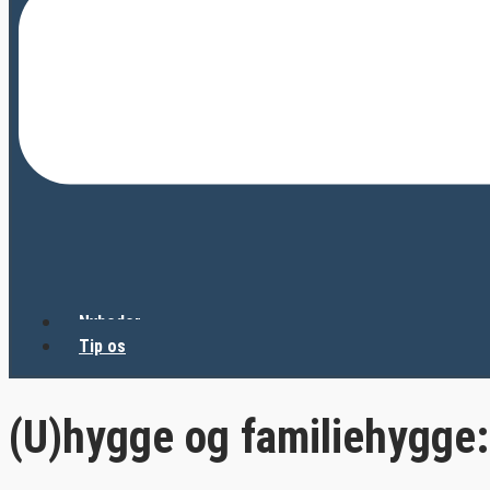
Nyheder
Tip os
(U)hygge og familiehygge