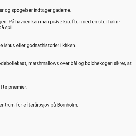
kar og spøgelser indtager gaderne.
ngen. På havnen kan man prøve kræfter med en stor halm-
å spil.
ishus eller godnathistorier i kirken.
ebollekast, marshmallows over bål og bolchekogeri sikrer, at
otte præmier.
centrum for efterårssjov på Bornholm.