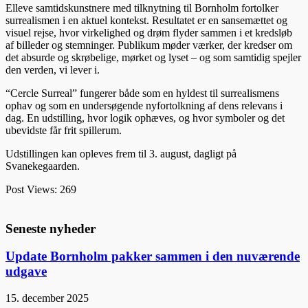
Elleve samtidskunstnere med tilknytning til Bornholm fortolker
surrealismen i en aktuel kontekst. Resultatet er en sansemættet og
visuel rejse, hvor virkelighed og drøm flyder sammen i et kredsløb
af billeder og stemninger. Publikum møder værker, der kredser om
det absurde og skrøbelige, mørket og lyset – og som samtidig spejler
den verden, vi lever i.
“Cercle Surreal” fungerer både som en hyldest til surrealismens
ophav og som en undersøgende nyfortolkning af dens relevans i
dag. En udstilling, hvor logik ophæves, og hvor symboler og det
ubevidste får frit spillerum.
Udstillingen kan opleves frem til 3. august, dagligt på
Svanekegaarden.
Post Views:
269
Seneste nyheder
Update Bornholm pakker sammen i den nuværende
udgave
15. december 2025