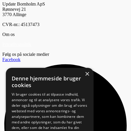
Update Bornholm ApS
Rønnevej 21
3770 Allinge
CVR-nr.: 45137473
Om os
Privatlivspolitik
Følg os på sociale medier
Facebook
×
Denne hjemmeside bruger
cookies
Vi bruger cookies til at tilpasse indhold,
annoncer og til at analysere vores trafik. Vi
deler også oplysninger om din brug af vores
websted med vores annoncerings- og
analysepartnere, som kan kombinere dem
med andre oplysninger, som du har givet
dem, eller som de har indsamlet fra din