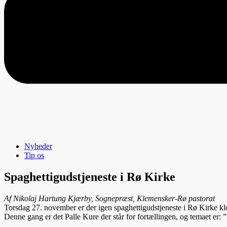
Nyheder
Tip os
Spaghettigudstjeneste i Rø Kirke
Af Nikolaj Hartung Kjærby, Sognepræst, Klemensker-Rø pastorat
Torsdag 27. november er der igen spaghettigudstjeneste i Rø Kirke k
Denne gang er det Palle Kure der står for fortællingen, og temaet er: ”S