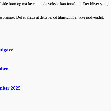
r, så både børn og måske endda de voksne kan forstå det. Der bliver sung
spisning. Det er gratis at deltage, og tilmelding er ikke nødvendig.
udgave
dåben
ember 2025