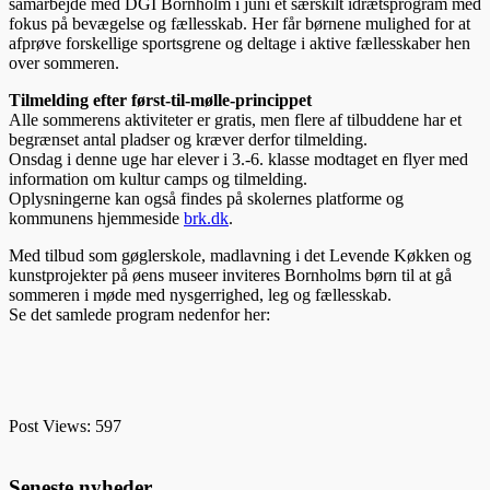
samarbejde med DGI Bornholm i juni et særskilt idrætsprogram med
fokus på bevægelse og fællesskab. Her får børnene mulighed for at
afprøve forskellige sportsgrene og deltage i aktive fællesskaber hen
over sommeren.
Tilmelding efter først-til-mølle-princippet
Alle sommerens aktiviteter er gratis, men flere af tilbuddene har et
begrænset antal pladser og kræver derfor tilmelding.
Onsdag i denne uge har elever i 3.-6. klasse modtaget en flyer med
information om kultur camps og tilmelding.
Oplysningerne kan også findes på skolernes platforme og
kommunens hjemmeside
brk.dk
.
Med tilbud som gøglerskole, madlavning i det Levende Køkken og
kunstprojekter på øens museer inviteres Bornholms børn til at gå
sommeren i møde med nysgerrighed, leg og fællesskab.
Se det samlede program nedenfor her:
Post Views:
597
Seneste nyheder