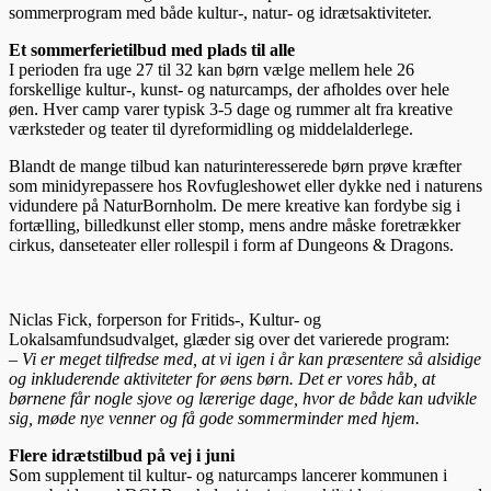
sommerprogram med både kultur-, natur- og idrætsaktiviteter.
Et sommerferietilbud med plads til alle
I perioden fra uge 27 til 32 kan børn vælge mellem hele 26
forskellige kultur-, kunst- og naturcamps, der afholdes over hele
øen. Hver camp varer typisk 3-5 dage og rummer alt fra kreative
værksteder og teater til dyreformidling og middelalderlege.
Blandt de mange tilbud kan naturinteresserede børn prøve kræfter
som minidyrepassere hos Rovfugleshowet eller dykke ned i naturens
vidundere på NaturBornholm. De mere kreative kan fordybe sig i
fortælling, billedkunst eller stomp, mens andre måske foretrækker
cirkus, danseteater eller rollespil i form af Dungeons & Dragons.
Niclas Fick, forperson for Fritids-, Kultur- og
Lokalsamfundsudvalget, glæder sig over det varierede program:
– Vi er meget tilfredse med, at vi igen i år kan præsentere så alsidige
og inkluderende aktiviteter for øens børn. Det er vores håb, at
børnene får nogle sjove og lærerige dage, hvor de både kan udvikle
sig, møde nye venner og få gode sommerminder med hjem.
Flere idrætstilbud på vej i juni
Som supplement til kultur- og naturcamps lancerer kommunen i