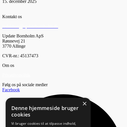
15. december 2025
Kontakt os
redaktion@updatebornholm.dk
Update Bornholm ApS
Rønnevej 21
3770 Allinge
CVR-nr.: 45137473
Om os
Privatlivspolitik
Følg os på sociale medier
Facebook
×
Denne hjemmeside bruger
cookies
Vi bruger cookies til at tilpasse indhold,