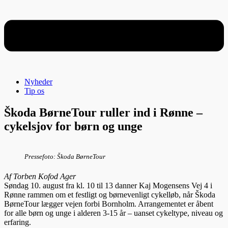
Nyheder
Tip os
Škoda BørneTour ruller ind i Rønne –
cykelsjov for børn og unge
Pressefoto: Škoda BørneTour
Af Torben Kofod Ager
Søndag 10. august fra kl. 10 til 13 danner Kaj Mogensens Vej 4 i
Rønne rammen om et festligt og børnevenligt cykelløb, når Škoda
BørneTour lægger vejen forbi Bornholm. Arrangementet er åbent
for alle børn og unge i alderen 3-15 år – uanset cykeltype, niveau og
erfaring.