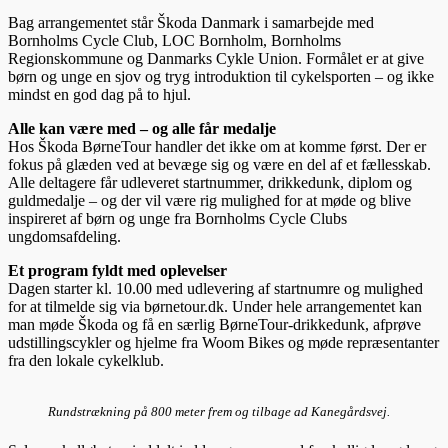
Bag arrangementet står Škoda Danmark i samarbejde med
Bornholms Cycle Club, LOC Bornholm, Bornholms
Regionskommune og Danmarks Cykle Union. Formålet er at give
børn og unge en sjov og tryg introduktion til cykelsporten – og ikke
mindst en god dag på to hjul.
Alle kan være med – og alle får medalje
Hos Škoda BørneTour handler det ikke om at komme først. Der er
fokus på glæden ved at bevæge sig og være en del af et fællesskab.
Alle deltagere får udleveret startnummer, drikkedunk, diplom og
guldmedalje – og der vil være rig mulighed for at møde og blive
inspireret af børn og unge fra Bornholms Cycle Clubs
ungdomsafdeling.
Et program fyldt med oplevelser
Dagen starter kl. 10.00 med udlevering af startnumre og mulighed
for at tilmelde sig via børnetour.dk. Under hele arrangementet kan
man møde Škoda og få en særlig BørneTour-drikkedunk, afprøve
udstillingscykler og hjelme fra Woom Bikes og møde repræsentanter
fra den lokale cykelklub.
Rundstrækning på 800 meter frem og tilbage ad Kanegårdsvej.