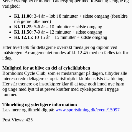
Selve cykelløbet er inddelt i aldersgrupper med forskellig længde og
varighed:
Kl. 11.00
: 3-4 år – løb i 8 minutter + sidste omgang (forældre
må gerne løbe med)
Kl. 11.25
: 5-6 år – 10 minutter + sidste omgang
Kl. 11.50
: 7-9 år – 12 minutter + sidste omgang
Kl. 12.15
: 10-15 år – 15 minutter + sidste omgang
Efter hvert løb får deltagerne overrakt medaljer og diplom ved
målstregen. Arrangementet rundes af kl. 12.45 med en fælles tak for
i dag.
Mulighed for at blive en del af cykelklubben
Bornholms Cycle Club, som er medarrangør på dagen, tilbyder alle
interesserede deltagere et opstartsforløb i klubbens B&U-afdeling.
Her står trænere og instruktører klar til at tage godt imod nye børn
og unge med lyst til at prøve kræfter med cykelsporten i trygge
rammer.
Tilmelding og yderligere information:
Læs mere og tilmeld dig på:
www.sportstiming.dk/event/15997
Post Views:
425