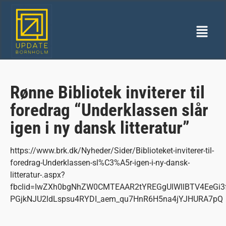
Rønne Bibliotek inviterer til
foredrag “Underklassen slår
igen i ny dansk litteratur”
https://www.brk.dk/Nyheder/Sider/Biblioteket-inviterer-til-
foredrag-Underklassen-sl%C3%A5r-igen-i-ny-dansk-
litteratur-.aspx?
fbclid=IwZXh0bgNhZW0CMTEAAR2tYREGgUlWllBTV4EeGi3f
PGjkNJU2ldLspsu4RYDI_aem_qu7HnR6H5na4jYJHURA7pQ