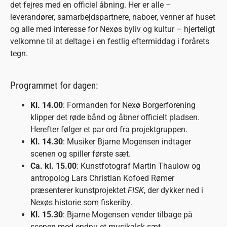
det fejres med en officiel åbning. Her er alle –
leverandører, samarbejdspartnere, naboer, venner af huset
og alle med interesse for Nexøs byliv og kultur – hjerteligt
velkomne til at deltage i en festlig eftermiddag i forårets
tegn.
Programmet for dagen:
Kl. 14.00
: Formanden for Nexø Borgerforening
klipper det røde bånd og åbner officielt pladsen.
Herefter følger et par ord fra projektgruppen.
Kl. 14.30
: Musiker Bjarne Mogensen indtager
scenen og spiller første sæt.
Ca. kl. 15.00
: Kunstfotograf Martin Thaulow og
antropolog Lars Christian Kofoed Rømer
præsenterer kunstprojektet
FISK
, der dykker ned i
Nexøs historie som fiskeriby.
Kl. 15.30
: Bjarne Mogensen vender tilbage på
scenen med endnu et musikalsk sæt.