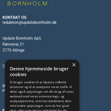
KONTAKT OS
redaktion@updatebornholm.dk
Update Bornholm ApS
Rønnevej 21
3770 Allinge
×
CVR-nr.: 45137473
Denne hjemmeside bruger
cookies
Vi bruger cookies til at tilpasse indhold,
OM OS
annoncer og til at analysere vores trafik. Vi
Privatlivspolitik
deler også oplysninger om din brug af vores
websted med vores annoncerings- og
analysepartnere, som kan kombinere dem
med andre oplysninger, som du har givet
dem, eller som de har indsamlet fra din
FØLG OS PÅ SOCIALE MEDIER