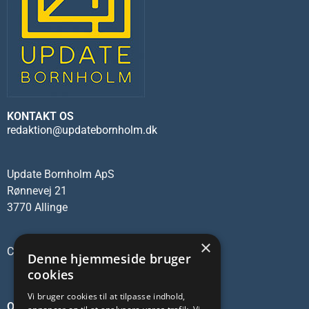
KONTAKT OS
redaktion@updatebornholm.dk
Update Bornholm ApS
Rønnevej 21
3770 Allinge
×
CVR-nr.: 45137473
Denne hjemmeside bruger
cookies
Vi bruger cookies til at tilpasse indhold,
OM OS