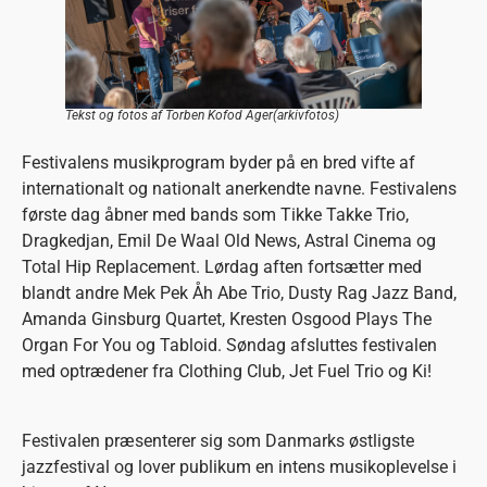
Tekst og fotos af Torben Kofod Ager(arkivfotos)
Festivalens musikprogram byder på en bred vifte af
internation­alt og nationalt anerkendte navne. Festivalens
første dag åbner med bands som Tikke Takke Trio,
Dragkedjan, Emil De Waal Old News, Astral Cinema og
Total Hip Replacement. Lørdag aften fortsætter med
blandt andre Mek Pek Åh Abe Trio, Dusty Rag Jazz Band,
Amanda Ginsburg Quartet, Kresten Osgood Plays The
Organ For You og Tabloid. Søndag afsluttes festivalen
med optrædener fra Clothing Club, Jet Fuel Trio og Ki!
Festivalen præsenterer sig som Danmarks østligste
jazzfestival og lover publikum en intens musikoplevelse i