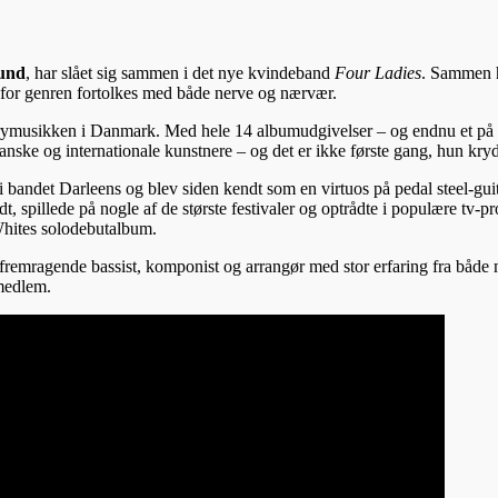
und
, har slået sig sammen i det nye kvindeband
Four Ladies
. Sammen h
n for genren fortolkes med både nerve og nærvær.
countrymusikken i Danmark. Med hele 14 albumudgivelser – og endnu et p
nske og internationale kunstnere – og det er ikke første gang, hun kr
i bandet Darleens og blev siden kendt som en virtuos på pedal steel-gui
t, spillede på nogle af de største festivaler og optrådte i populære tv
 Whites solodebutalbum.
 fremragende bassist, komponist og arrangør med stor erfaring fra både
dmedlem.