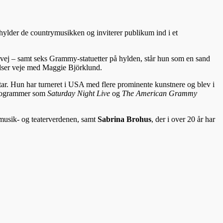
ylder de countrymusikken og inviterer publikum ind i et
å vej – samt seks Grammy-statuetter på hylden, står hun som en sand
ydser veje med Maggie Björklund.
tar. Hun har turneret i USA med flere prominente kunstnere og blev i
-programmer som
Saturday Night Live
og
The American Grammy
 musik- og teaterverdenen, samt
Sabrina Brohus
, der i over 20 år har