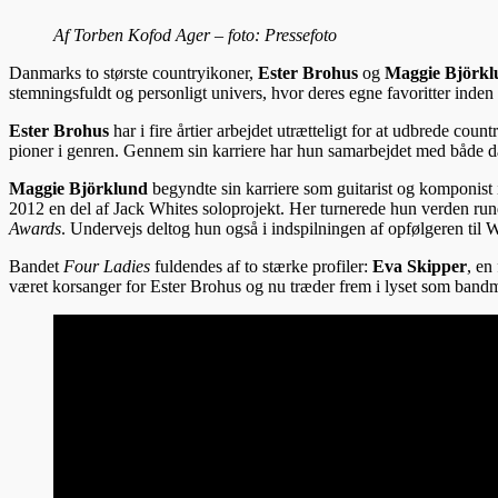
Af Torben Kofod Ager – foto: Pressefoto
Danmarks to største countryikoner,
Ester Brohus
og
Maggie Björkl
stemningsfuldt og personligt univers, hvor deres egne favoritter inde
Ester Brohus
har i fire årtier arbejdet utrætteligt for at udbrede 
pioner i genren. Gennem sin karriere har hun samarbejdet med både da
Maggie Björklund
begyndte sin karriere som guitarist og komponist 
2012 en del af Jack Whites soloprojekt. Her turnerede hun verden rund
Awards
. Undervejs deltog hun også i indspilningen af opfølgeren til
Bandet
Four Ladies
fuldendes af to stærke profiler:
Eva Skipper
, en
været korsanger for Ester Brohus og nu træder frem i lyset som ban