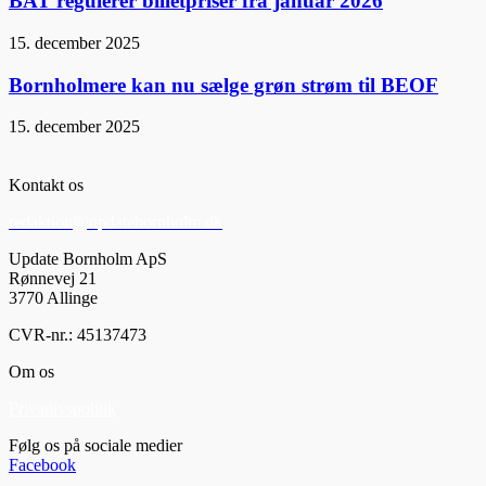
BAT regulerer billetpriser fra januar 2026
15. december 2025
Bornholmere kan nu sælge grøn strøm til BEOF
15. december 2025
Kontakt os
redaktion@updatebornholm.dk
Update Bornholm ApS
Rønnevej 21
3770 Allinge
CVR-nr.: 45137473
Om os
Privatlivspolitik
Følg os på sociale medier
Facebook