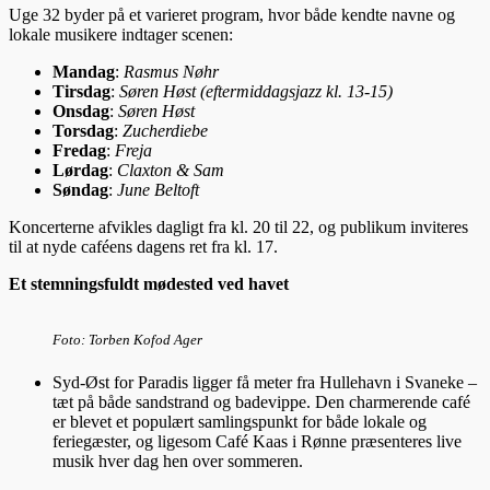
Uge 32 byder på et varieret program, hvor både kendte navne og
lokale musikere indtager scenen:
Mandag
:
Rasmus Nøhr
Tirsdag
:
Søren Høst (eftermiddagsjazz kl. 13-15)
Onsdag
:
Søren Høst
Torsdag
:
Zucherdiebe
Fredag
:
Freja
Lørdag
:
Claxton & Sam
Søndag
:
June Beltoft
Koncerterne afvikles dagligt fra kl. 20 til 22, og publikum inviteres
til at nyde caféens dagens ret fra kl. 17.
Et stemningsfuldt mødested ved havet
Foto: Torben Kofod Ager
Syd-Øst for Paradis ligger få meter fra Hullehavn i Svaneke –
tæt på både sandstrand og badevippe. Den charmerende café
er blevet et populært samlingspunkt for både lokale og
feriegæster, og ligesom Café Kaas i Rønne præsenteres live
musik hver dag hen over sommeren.