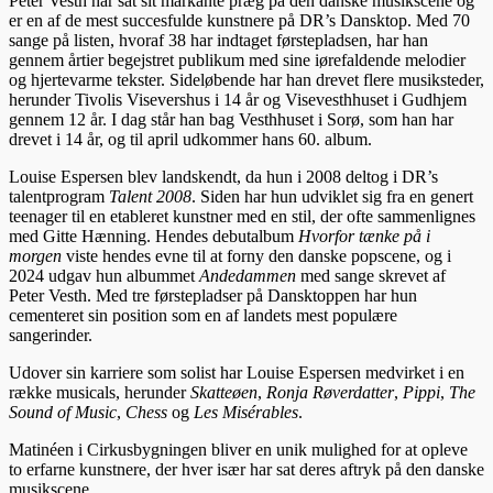
Peter Vesth har sat sit markante præg på den danske musikscene og
er en af de mest succesfulde kunstnere på DR’s Dansktop. Med 70
sange på listen, hvoraf 38 har indtaget førstepladsen, har han
gennem årtier begejstret publikum med sine iørefaldende melodier
og hjertevarme tekster. Sideløbende har han drevet flere musiksteder,
herunder Tivolis Visevershus i 14 år og Visevesthhuset i Gudhjem
gennem 12 år. I dag står han bag Vesthhuset i Sorø, som han har
drevet i 14 år, og til april udkommer hans 60. album.
Louise Espersen blev landskendt, da hun i 2008 deltog i DR’s
talentprogram
Talent 2008
. Siden har hun udviklet sig fra en genert
teenager til en etableret kunstner med en stil, der ofte sammenlignes
med Gitte Hænning. Hendes debutalbum
Hvorfor tænke på i
morgen
viste hendes evne til at forny den danske popscene, og i
2024 udgav hun albummet
Andedammen
med sange skrevet af
Peter Vesth. Med tre førstepladser på Dansktoppen har hun
cementeret sin position som en af landets mest populære
sangerinder.
Udover sin karriere som solist har Louise Espersen medvirket i en
række musicals, herunder
Skatteøen
,
Ronja Røverdatter
,
Pippi
,
The
Sound of Music
,
Chess
og
Les Misérables
.
Matinéen i Cirkusbygningen bliver en unik mulighed for at opleve
to erfarne kunstnere, der hver især har sat deres aftryk på den danske
musikscene.