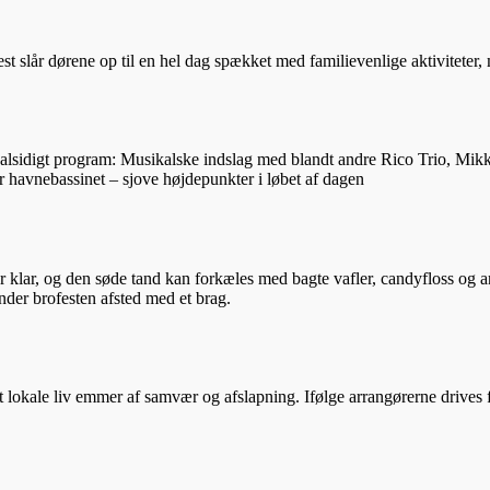
 slår dørene op til en hel dag spækket med familievenlige aktiviteter, m
 et alsidigt program: Musikalske indslag med blandt andre Rico Trio, 
avnebassinet – sjove højdepunkter i løbet af dagen
står klar, og den søde tand kan forkæles med bagte vafler, candyfloss o
nder brofesten afsted med et brag.
okale liv emmer af samvær og afslapning. Ifølge arrangørerne drives fe