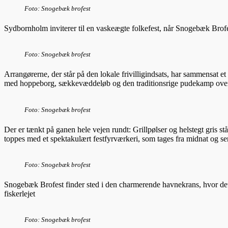
Foto: Snogebæk brofest
Sydbornholm inviterer til en vaskeægte folkefest, når Snogebæk Brofest
Foto: Snogebæk brofest
Arrangørerne, der står på den lokale frivilligindsats, har sammensat
med hoppeborg, sækkevæddeløb og den traditionsrige pudekamp over h
Foto: Snogebæk brofest
Der er tænkt på ganen hele vejen rundt: Grillpølser og helstegt gris 
toppes med et spektakulært festfyrværkeri, som tages fra midnat og se
Foto: Snogebæk brofest
Snogebæk Brofest finder sted i den charmerende havnekrans, hvor det l
fiskerlejet
Foto: Snogebæk brofest