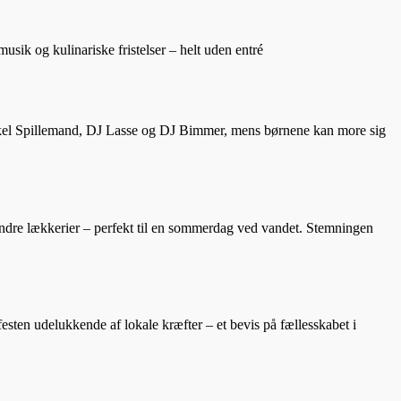
usik og kulinariske fristelser – helt uden entré
Mikkel Spillemand, DJ Lasse og DJ Bimmer, mens børnene kan more sig
g andre lækkerier – perfekt til en sommerdag ved vandet. Stemningen
sten udelukkende af lokale kræfter – et bevis på fællesskabet i