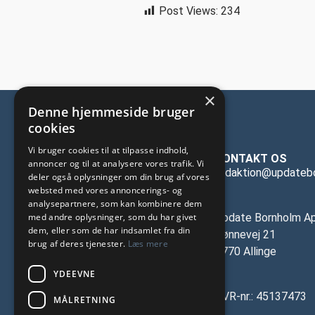
Post Views:
234
×
Denne hjemmeside bruger
cookies
Vi bruger cookies til at tilpasse indhold,
KONTAKT OS
annoncer og til at analysere vores trafik. Vi
redaktion@updateb
deler også oplysninger om din brug af vores
websted med vores annoncerings- og
analysepartnere, som kan kombinere dem
med andre oplysninger, som du har givet
Update Bornholm A
dem, eller som de har indsamlet fra din
Rønnevej 21
brug af deres tjenester.
Læs mere
3770 Allinge
YDEEVNE
CVR-nr.: 45137473
MÅLRETNING