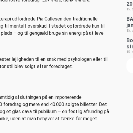
20
15.
rapi udfordrede Pia Callesen den traditionelle
BA
ja
ig til mentalt overskud. I stedet opfordrede hun til
15.
plads – og til gengæld bruge sin energi på at leve
Bo
st
15.
er lejligheden til en snak med psykologen eller til
tor stil blev solgt efter foredraget.
mtidig afslutningen på en imponerende
foredrag og mere end 40.000 solgte billetter. Det
og et glas cava til publikum – en festlig afrunding på
rtanke, uden at man behøver at tænke for meget.