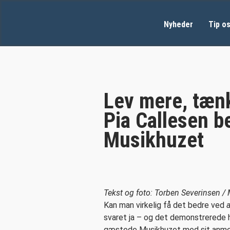
Nyheder
Tip o
Lev mere, tæn
Pia Callesen b
Musikhuzet
Tekst og foto: Torben Severinsen /
Kan man virkelig få det bedre ved
svaret ja – og det demonstrerede 
gæstede Musikhuzet med sit anme