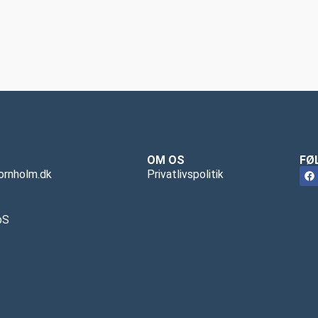
OM OS
FØ
ornholm.dk
Privatlivspolitik
pS