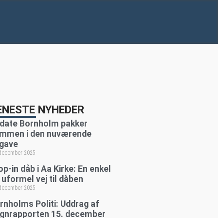
ENESTE NYHEDER
date Bornholm pakker
mmen i den nuværende
gave
 december 2025
op-in dåb i Aa Kirke: En enkel
 uformel vej til dåben
 december 2025
rnholms Politi: Uddrag af
gnrapporten 15. december