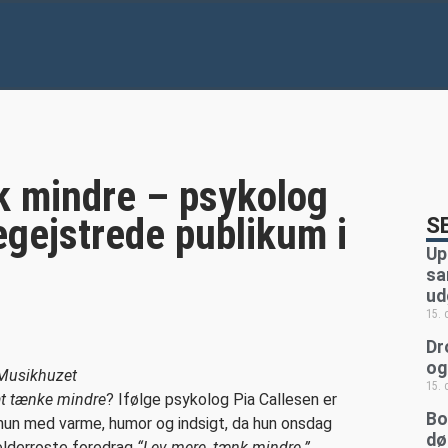
s
k mindre – psykolog
egejstrede publikum i
S
Up
sa
ud
15.
Dr
og
 Musikhuzet
15.
at tænke mindre
? Ifølge psykolog Pia Callesen er
Bo
hun med varme, humor og indsigt, da hun onsdag
dø
lderroste foredrag
“Lev mere, tænk mindre.”