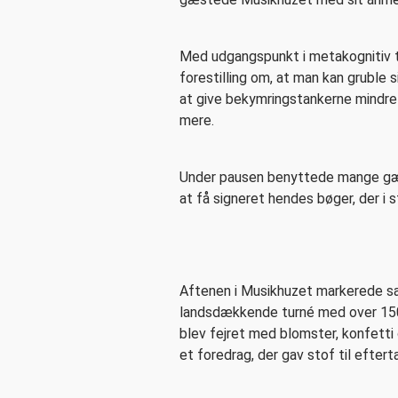
Med udgangspunkt i metakognitiv te
forestilling om, at man kan gruble s
at give bekymringstankerne mindre 
mere.
Under pausen benyttede mange gæst
at få signeret hendes bøger, der i s
Aftenen i Musikhuzet markerede sa
landsdækkende turné med over 150 
blev fejret med blomster, konfetti 
et foredrag, der gav stof til efte