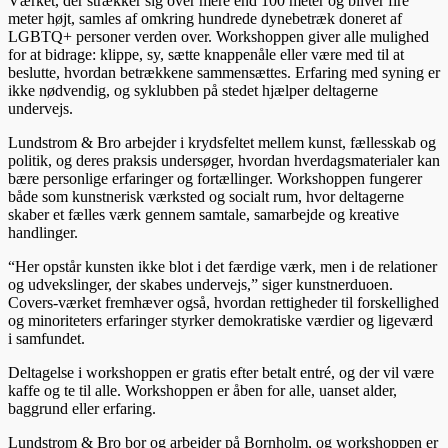
Værket, der strækker sig over mere end 100 meter og bliver fire
meter højt, samles af omkring hundrede dynebetræk doneret af
LGBTQ+ personer verden over. Workshoppen giver alle mulighed
for at bidrage: klippe, sy, sætte knappenåle eller være med til at
beslutte, hvordan betrækkene sammensættes. Erfaring med syning er
ikke nødvendig, og syklubben på stedet hjælper deltagerne
undervejs.
Lundstrom & Bro arbejder i krydsfeltet mellem kunst, fællesskab og
politik, og deres praksis undersøger, hvordan hverdagsmaterialer kan
bære personlige erfaringer og fortællinger. Workshoppen fungerer
både som kunstnerisk værksted og socialt rum, hvor deltagerne
skaber et fælles værk gennem samtale, samarbejde og kreative
handlinger.
“Her opstår kunsten ikke blot i det færdige værk, men i de relationer
og udvekslinger, der skabes undervejs,” siger kunstnerduoen.
Covers-værket fremhæver også, hvordan rettigheder til forskellighed
og minoriteters erfaringer styrker demokratiske værdier og ligeværd
i samfundet.
Deltagelse i workshoppen er gratis efter betalt entré, og der vil være
kaffe og te til alle. Workshoppen er åben for alle, uanset alder,
baggrund eller erfaring.
Lundstrom & Bro bor og arbejder på Bornholm, og workshoppen er