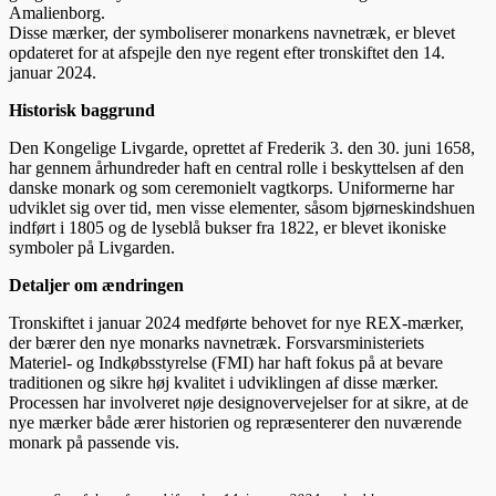
Amalienborg.
Disse mærker, der symboliserer monarkens navnetræk, er blevet
opdateret for at afspejle den nye regent efter tronskiftet den 14.
januar 2024.
Historisk baggrund
Den Kongelige Livgarde, oprettet af Frederik 3. den 30. juni 1658,
har gennem århundreder haft en central rolle i beskyttelsen af den
danske monark og som ceremonielt vagtkorps. Uniformerne har
udviklet sig over tid, men visse elementer, såsom bjørneskindshuen
indført i 1805 og de lyseblå bukser fra 1822, er blevet ikoniske
symboler på Livgarden.
Detaljer om ændringen
Tronskiftet i januar 2024 medførte behovet for nye REX-mærker,
der bærer den nye monarks navnetræk. Forsvarsministeriets
Materiel- og Indkøbsstyrelse (FMI) har haft fokus på at bevare
traditionen og sikre høj kvalitet i udviklingen af disse mærker.
Processen har involveret nøje designovervejelser for at sikre, at de
nye mærker både ærer historien og repræsenterer den nuværende
monark på passende vis.