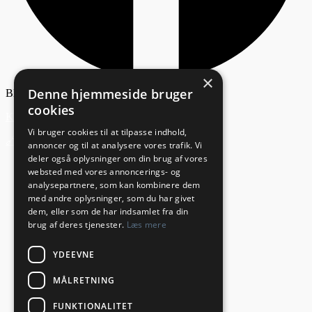
×
Denne hjemmeside bruger
Bliv annoncør
cookies
Kontakt os
Vi bruger cookies til at tilpasse indhold,
🔗 Webmasterservice leveret af Websitecare.dk
annoncer og til at analysere vores trafik. Vi
deler også oplysninger om din brug af vores
websted med vores annoncerings- og
analysepartnere, som kan kombinere dem
med andre oplysninger, som du har givet
dem, eller som de har indsamlet fra din
brug af deres tjenester.
Læs mere
YDEEVNE
MÅLRETNING
FUNKTIONALITET