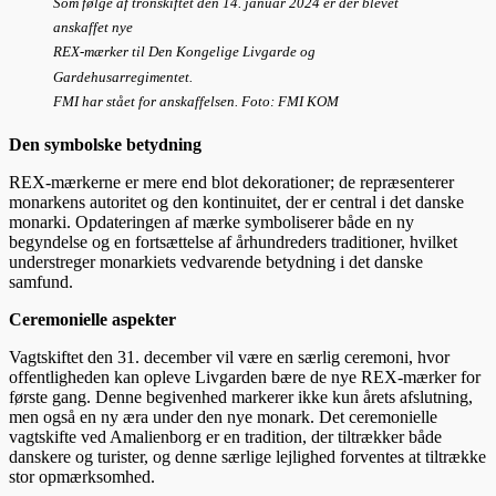
Som følge af tronskiftet den 14. januar 2024 er der blevet
anskaffet nye
REX-mærker til Den Kongelige Livgarde og
Gardehusarregimentet.
FMI har stået for anskaffelsen. Foto: FMI KOM
Den symbolske betydning
REX-mærkerne er mere end blot dekorationer; de repræsenterer
monarkens autoritet og den kontinuitet, der er central i det danske
monarki. Opdateringen af mærke symboliserer både en ny
begyndelse og en fortsættelse af århundreders traditioner, hvilket
understreger monarkiets vedvarende betydning i det danske
samfund.
Ceremonielle aspekter
Vagtskiftet den 31. december vil være en særlig ceremoni, hvor
offentligheden kan opleve Livgarden bære de nye REX-mærker for
første gang. Denne begivenhed markerer ikke kun årets afslutning,
men også en ny æra under den nye monark. Det ceremonielle
vagtskifte ved Amalienborg er en tradition, der tiltrækker både
danskere og turister, og denne særlige lejlighed forventes at tiltrække
stor opmærksomhed.