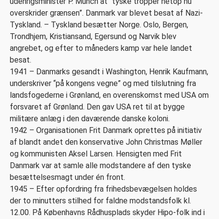
udenrigsminister P. Munch at “tyske tropper netop nu
overskrider grænsen”. Danmark var blevet besat af Nazi-
Tyskland. – Tyskland besætter Norge. Oslo, Bergen,
Trondhjem, Kristiansand, Egersund og Narvik blev
angrebet, og efter to måneders kamp var hele landet
besat.
1941 – Danmarks gesandt i Washington, Henrik Kaufmann,
underskriver “på kongens vegne” og med tilslutning fra
landsfogederne i Grønland, en overenskomst med USA om
forsvaret af Grønland. Den gav USA ret til at bygge
militære anlæg i den daværende danske koloni.
1942 – Organisationen Frit Danmark oprettes på initiativ
af blandt andet den konservative John Christmas Møller
og kommunisten Aksel Larsen. Hensigten med Frit
Danmark var at samle alle modstandere af den tyske
besættelsesmagt under én front.
1945 – Efter opfordring fra frihedsbevægelsen holdes
der to minutters stilhed for faldne modstandsfolk kl.
12.00. På Københavns Rådhusplads skyder Hipo-folk ind i