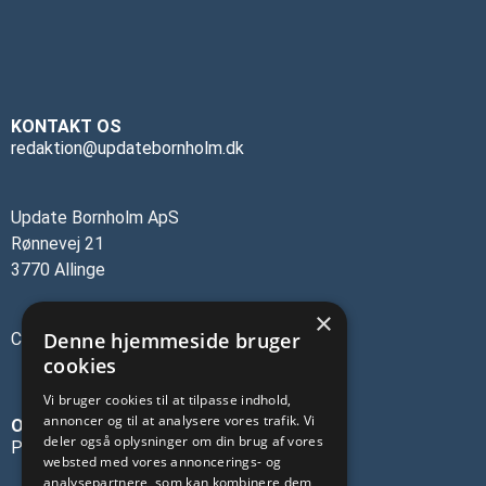
KONTAKT OS
redaktion@updatebornholm.dk
Update Bornholm ApS
Rønnevej 21
3770 Allinge
×
Denne hjemmeside bruger
CVR-nr.: 45137473
cookies
Vi bruger cookies til at tilpasse indhold,
annoncer og til at analysere vores trafik. Vi
OM OS
deler også oplysninger om din brug af vores
Privatlivspolitik
websted med vores annoncerings- og
analysepartnere, som kan kombinere dem