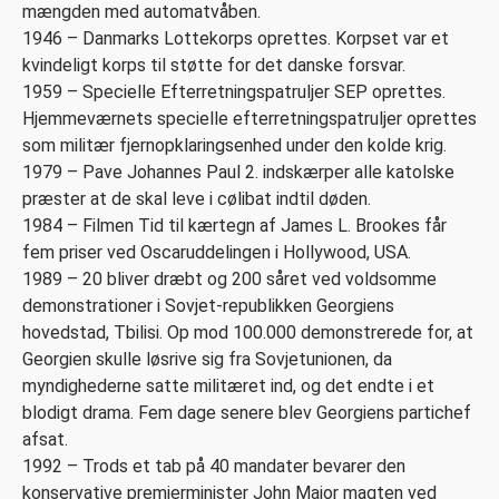
mængden med automatvåben.
1946 – Danmarks Lottekorps oprettes. Korpset var et
kvindeligt korps til støtte for det danske forsvar.
1959 – Specielle Efterretningspatruljer SEP oprettes.
Hjemmeværnets specielle efterretningspatruljer oprettes
som militær fjernopklaringsenhed under den kolde krig.
1979 – Pave Johannes Paul 2. indskærper alle katolske
præster at de skal leve i cølibat indtil døden.
1984 – Filmen Tid til kærtegn af James L. Brookes får
fem priser ved Oscaruddelingen i Hollywood, USA.
1989 – 20 bliver dræbt og 200 såret ved voldsomme
demonstrationer i Sovjet-republikken Georgiens
hovedstad, Tbilisi. Op mod 100.000 demonstrerede for, at
Georgien skulle løsrive sig fra Sovjetunionen, da
myndighederne satte militæret ind, og det endte i et
blodigt drama. Fem dage senere blev Georgiens partichef
afsat.
1992 – Trods et tab på 40 mandater bevarer den
konservative premierminister John Major magten ved