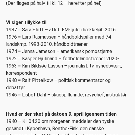
(Der flages på halv til kl. 12 – herefter på hel)
Vi siger tillykke til
1987 = Sara Slott – atlet, EM-guld i hækkeløb 2016
1976 = Lars Rasmussen – håndboldspiller med 74
landskmp. 1998-2010, håndboldtræner
1974 = Jenna Jameson – amerikansk pornostjerne
1972 = Kasper Hjulmand – fodboldlandstræner 2020-
1963 = Kim Bildsøe Lassen – journalist, tv-nyhedsvært,
korrespondent
1948 = Ralf Pittelkow – politisk kommentator og
debattør
1946 = Lisbet Dahl – skuespillerinde, revychef, instruktør
Hvad er der sket på datoen 9. april igennem tiden
1940 – Kl. 04.20 om morgenen meddeler den tyske
gesandt i København, Renthe-Fink, den danske