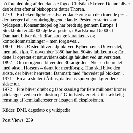
på foranledning af den danske foged Christian Skriver. Denne bliver
dræbt året efter af biskoppens datter Thoren.
1770 – En bekendtgørelse advarer danskerne om den truende pest,
der hærger i alle omkringliggende lande. Pesten er startet som
byldepest i Konstantinopel og har bredt sig gennem Europa. I
Stockholm er 40.000 døde af pesten; i Karlskrona 16.000. I
Danmark bliver der indført strenge karantæne- og
kontrolforanstaltninger – men forgæves…
1800 – H.C. Ørsted bliver adjunkt ved Københavns Universitet,
men uden løn. 7. november 1850 har han 50-års jubilæum og får i
dette år oprettet et naturvidenskabeligt fakultet ved universitetet.
1892 – Om morgenen bliver den 30-årige Jens Nielsen henrettet
med økse i Horsens – dømt for mordforsøg. Han skal blive den
sidste, der bliver henrettet i Danmark med “hovedet på blokken”.
1971 – En æra slutter i Århus, da byens sporvogne kører deres
sidste tur.
1972 – Fire bliver dræbt og fabriksanlæg for flere millioner kroner
ødelægges ved en eksplosion på Grindstedværket. Utilstrækkelig
rensning af kemikalierester er årsagen til eksplosionen.
Kilder: DMI, dagsdato og wikipedia
Post Views:
239