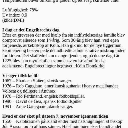
Temperaturen bliver omkring 9 grader og ret svag skiftende vind.
Luftfugtighed: 78%
Uv index: 0.9
(kilde:DMI)
I dag er det Engelbrechts dag
Efter en grevesøn der med hjælp fra sin indflydelsesrige familie blev
domprovst alle­rede som 14-årig. Som 30-årig blev han, ved egen
fortjeneste, ærkebiskop af Köln. Han gik ind for de nye tigger­mun­
ke­or­de­ner og bekæm­pede det udbredte administrative misbrug inden
for kirken. Det skaffede ham mange fjender, og på denne dag i år
1225 blev han myrdet af en sammensværelse af utilfredse
adelsmænd. Engelbrect ligger begravet i Köln Domkirke.
Vi siger tillykke til
1967 – Sharleen Spiteri, skotsk sanger.
1976 – Rob Caggiano, amerikansk guitarist i heavy metalbandet
Volbeat og tidligere i Anthrax.
1978 – Rio Ferdinand, engelsk fodboldspiller.
1990 – David de Gea, spansk fodboldspiller.
1991 – Anne Gadegaard, dansk sanger.
Hvad er der sket på datoen 7. november igennem tiden
1550 – Katolicismen på Island ender med halshugningen af biskop
Jón Arason og to af hans sønner. Halshugningen sker blandt andet