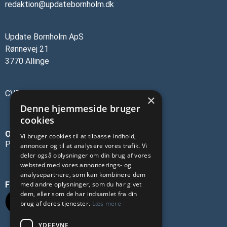
redaktion@updatebornholm.dk
Update Bornholm ApS
Rønnevej 21
3770 Allinge
CVR-nr.: 45137473
×
Denne hjemmeside bruger
cookies
OM OS
Vi bruger cookies til at tilpasse indhold,
Privatlivspolitik
annoncer og til at analysere vores trafik. Vi
deler også oplysninger om din brug af vores
websted med vores annoncerings- og
analysepartnere, som kan kombinere dem
FØLG OS PÅ SOCIALE MEDIER
med andre oplysninger, som du har givet
dem, eller som de har indsamlet fra din
brug af deres tjenester.
Læs mere
YDEEVNE