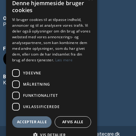
Denne hjemmeside bruger
cookies
OM OS
Vi bruger cookies til at tilpasse indhold,
Privatlivspolitik
annoncer og til at analysere vores trafik. Vi
deler også oplysninger om din brug af vores
websted med vores annoncerings- og
analysepartnere, som kan kombinere dem
FØLG OS PÅ SOCIALE MEDIER
med andre oplysninger, som du har givet
dem, eller som de har indsamlet fra din
brug af deres tjenester.
Læs mere
YDEEVNE
BLIV ANNONCØR
Kontakt os
MÅLRETNING
FUNKTIONALITET
UKLASSIFICEREDE
ACCEPTER ALLE
AFVIS ALLE
🔗 Webmasterservice leveret af Websitecare.dk
VIS DETALJER