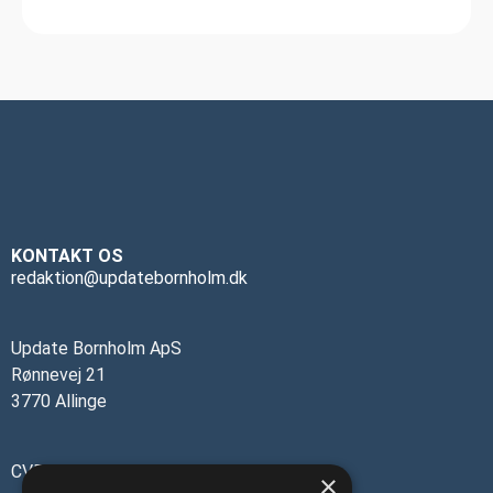
KONTAKT OS
redaktion@updatebornholm.dk
Update Bornholm ApS
Rønnevej 21
3770 Allinge
CVR-nr.: 45137473
×