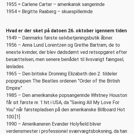
1955 = Carlene Carter – amerikansk sangerinde
1954 = Birgitte Raaberg – skuespillerinde
Hvad er der sket på datoen 26. oktober igennem tiden
1949 – Danmarks første selvbetjeningsbutik åbner.
1956 – Anna Lund Lorentzen og Grethe Bartram, de to
eneste kvinder, der blev dødsdømt ved retsopgøret efter
besættelsen, men senere benådet til livsvarigt fængsel,
løslades.
1965 – Den britiske Dronning Elizabeth den 2. tildeler
popgruppen The Beatles ordenen ”Order of the British
Empire”.
1985 – Den amerikanske popsangerinde Whitney Houston
får sit første nr. 1 hit i USA, da “Saving All My Love For
You” når førstepladsen på den amerikanske Billboard Hot
100.[1]
1990 – Amerikaneren Evander Holyfield bliver
verdensmester i professionel sværvægtsboksning, da han