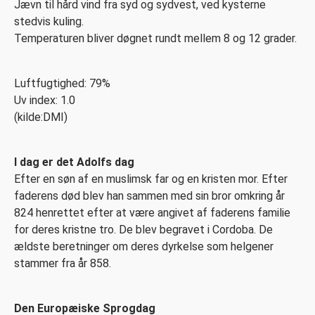
Jævn til hård vind fra syd og sydvest, ved kysterne
stedvis kuling.
Temperaturen bliver døgnet rundt mellem 8 og 12 grader.
Luftfugtighed: 79%
Uv index: 1.0
(kilde:DMI)
I dag er det Adolfs dag
Efter en søn af en muslimsk far og en kristen mor. Efter
faderens død blev han sammen med sin bror omkring år
824 henrettet efter at være angivet af faderens familie
for deres kristne tro. De blev be­gra­vet i Cordoba. De
ældste beretninger om deres dyrkelse som helgener
stammer fra år 858.
Den Europæiske Sprogdag