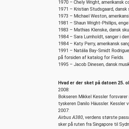
1970 – Chely Wright, amerikansk c
1971 – Kristian Studsgaard, dansk sk
1973 – Michael Weston, amerikansk
1981 – Shaun Wright-Phillips, engel
1983 – Mathias Klenske, dansk skue
1984 – Sara Lumholdt, sanger i d
1984 – Katy Perry, amerikansk sang
1991 – Natália Bay-Smidt Rodrigue
på forsiden af katalog for Fields.
1995 – Jacob Dinesen, dansk musik
Hvad er der sket på datoen 25. 
2008:
Bokseren Mikkel Kessler forsvare
tyskeren Danilo Häuss­ler. Kessler 
2007:
Airbus A380
, verdens største passa
sker på ruten fra Singa­pore til Sydn