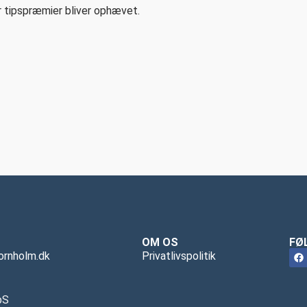
or tipspræmier bliver ophævet.
OM OS
FØ
ornholm.dk
Privatlivspolitik
pS