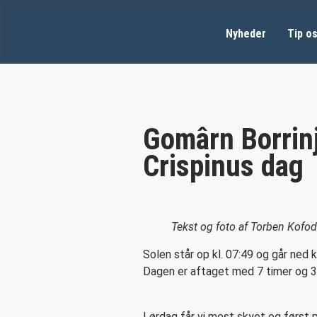
Nyheder
Tip o
Gomârn Borrinj
Crispinus dag
Tekst og foto af Torben Kofo
Solen står op kl. 07:49 og går ned k
Dagen er aftaget med 7 timer og 3
Lørdag får vi mest skyet og først 