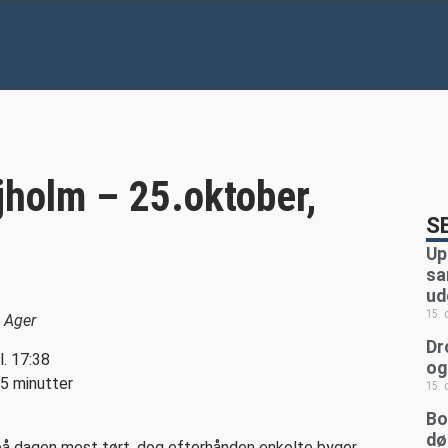
s
holm – 25.oktober,
S
Up
sa
ud
15.
d Ager
Dr
l. 17:38
og
5 minutter
15.
Bo
dø
på dagen mest tørt, dog efterhånden enkelte byger.