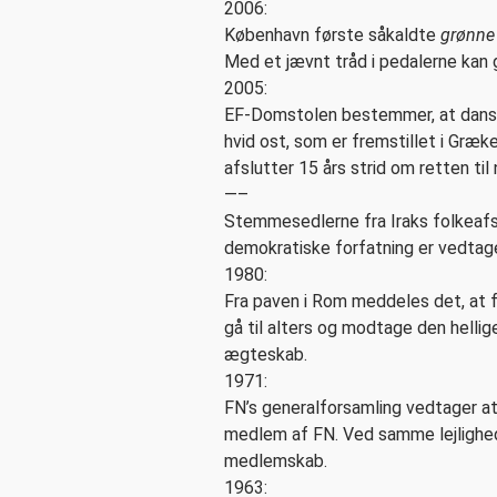
2006:
København første såkaldte
grønne
Med et jævnt tråd i pe­dal­erne kan
2005:
EF-Domstolen bestemmer, at dansk
hvid ost, som er fremstillet i Gr
afslutter 15 års strid om retten til
—–
Stemmesedlerne fra Iraks folkeafst
demokratiske forfatning er ved­tag
1980:
Fra paven i Rom meddeles det, at fr
gå til alters og mod­tage den hellig
ægteskab.
1971:
FN’s generalforsamling vedtager a
medlem af FN. Ved samme lej­lig­h
medlemskab.
1963: