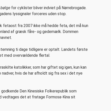
 bølge
for cyklister bliver indviet på Nørrebrogade.
 gadens lyssignaler forceres uden stop.
 fetaost fra 2007 ikke må hedde feta, det må kun
ækenland af græsk fåre- og gedemælk. Dommen
 navnet.
emning ti dage tidligere er optalt. Landets første
et med overvældende flertal.
askilte katolikker, som har giftet sig igen, kun kan
e nadver, hvis de har afholdt sig fra sex i det nye
t godkende Den Kinesiske Folkerepublik som
ed vedtages det at fratage Formosa-Kina sit