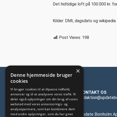
Det hidtidige loft på 100.000 kr. f
Kilder: DMI, dagsdato og wikipedia
Post Views:
198
×
Denne hjemmeside bruger
cookies
Vi bruger cookies til at tilpasse indhold,
KONTAKT OS
annoncer og til at analysere vores trafik. Vi
redaktion@updateb
deler også oplysninger om din brug af vores
websted med vores annoncerings- og
analysepartnere, som kan kombinere dem
med andre oplysninger, som du har givet
Update Bornholm A