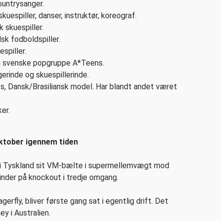
ountrysanger.
uespiller, danser, instruktør, koreograf.
 skuespiller.
sk fodboldspiller.
spiller.
en svenske popgruppe A*Teens.
erinde og skuespillerinde.
s, Dansk/Brasiliansk model. Har blandt andet været
er.
oktober igennem tiden
r i Tyskland sit VM-bælte i supermellemvægt mod
vinder på knockout i tredje omgang.
gerfly, bliver første gang sat i egentlig drift. Det
ey i Australien.