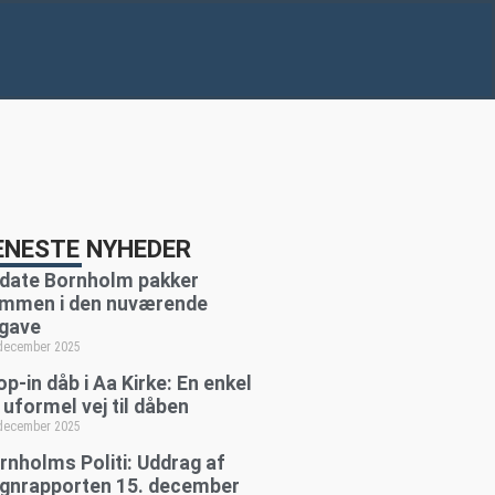
ENESTE NYHEDER
date Bornholm pakker
mmen i den nuværende
gave
 december 2025
op-in dåb i Aa Kirke: En enkel
 uformel vej til dåben
 december 2025
rnholms Politi: Uddrag af
gnrapporten 15. december