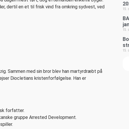
20
, dertil en et til frisk vind fra omkring sydvest, ved
15.
BA
ja
15.
Bo
st
15.
nkrig. Sammen med sin bror blev han martyrdræbt på
ejser Diocletians kristenforfølgelse. Han er
k forfatter.
ikanske gruppe Arrested Development.
piller.