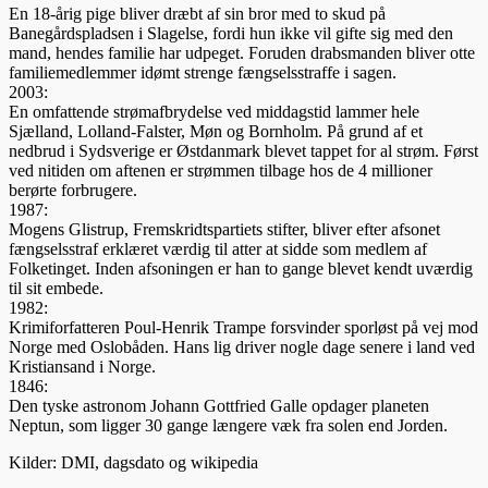
En 18-årig pige bliver dræbt af sin bror med to skud på
Banegårdspladsen i Slagelse, fordi hun ikke vil gifte sig med den
mand, hendes familie har udpeget. Foruden drabsmanden bliver otte
familiemedlemmer idømt strenge fængselsstraffe i sagen.
2003:
En omfattende strømafbrydelse ved middagstid lammer hele
Sjælland, Lolland-Falster, Møn og Bornholm. På grund af et
nedbrud i Sydsverige er Østdanmark blevet tappet for al strøm. Først
ved nitiden om aftenen er strømmen tilbage hos de 4 millioner
berørte forbrugere.
1987:
Mogens Glistrup, Fremskridtspartiets stifter, bliver efter afsonet
fængselsstraf erklæret vær­dig til atter at sidde som medlem af
Folketinget. Inden afsoningen er han to gange blevet kendt uværdig
til sit embede.
1982:
Krimiforfatteren Poul-Henrik Trampe forsvinder sporløst på vej mod
Norge med Oslobåden. Hans lig driver nogle dage senere i land ved
Kristiansand i Norge.
1846:
Den tyske astronom Johann Gottfried Galle opdager planeten
Neptun, som ligger 30 gange længere væk fra solen end Jorden.
Kilder: DMI, dagsdato og wikipedia