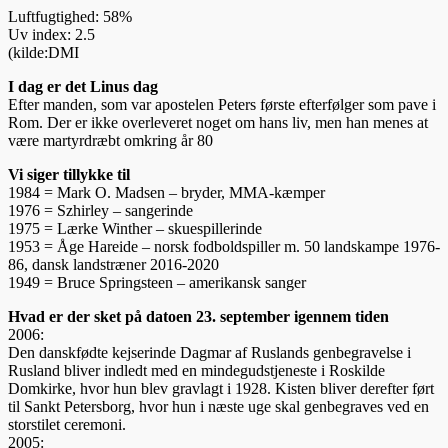
Luftfugtighed: 58%
Uv index: 2.5
(kilde:DMI
I dag er det Linus dag
Efter manden, som var apostelen Peters første efterfølger som pave i
Rom. Der er ikke over­leveret noget om hans liv, men han menes at
være martyrdræbt omkring år 80
Vi siger tillykke til
1984 = Mark O. Madsen – bryder, MMA-kæmper
1976 = Szhirley – sangerinde
1975 = Lærke Winther – skuespillerinde
1953 = Åge Hareide – norsk fodboldspiller m. 50 landskampe 1976-
86, dansk landstræner 2016-2020
1949 = Bruce Springsteen – amerikansk sanger
Hvad er der sket på datoen 23. september igennem tiden
2006:
Den danskfødte kejserinde Dagmar af Ruslands genbegravelse i
Rusland bliver indledt med en minde­guds­tjeneste i Roskilde
Domkirke, hvor hun blev gravlagt i 1928. Kisten bliver derefter ført
til Sankt Petersborg, hvor hun i næste uge skal genbegraves ved en
storstilet ceremoni.
2005: