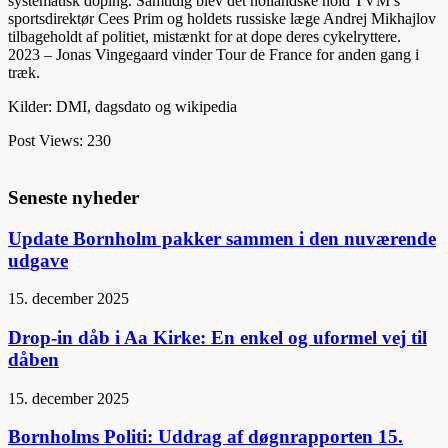
systematisk doping. Samtidig blev det hollandske hold TVM’s
sportsdirektør Cees Prim og holdets russiske læge Andrej Mikhajlov
tilbageholdt af politiet, mistænkt for at dope deres cykelryttere.
2023 – Jonas Vingegaard vinder Tour de France for anden gang i
træk.
Kilder: DMI, dagsdato og wikipedia
Post Views:
230
Seneste nyheder
Update Bornholm pakker sammen i den nuværende
udgave
15. december 2025
Drop-in dåb i Aa Kirke: En enkel og uformel vej til
dåben
15. december 2025
Bornholms Politi: Uddrag af døgnrapporten 15.