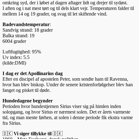
omkring syd, der i løbet af dagen aftager lidt og drejer til sydøst.
I aften og i nat mest tørt og til dels klart vejr. Temperaturen falder til
mellem 14 og 19 grader, og svag til let skiftende vind.
Badevandstemperatur
:
Sandvig strand: 18 grader
Balka strand: 19
6004 grader
Luftfugtighed: 95%
Uv index: 5.5
(kilde:DMI)
I dag er det Apollinarius dag
Efter en discipel af apostelen Peter, som sendte ham til Ravenna,
hvor han blev biskop. Under de senere kristenforfølgelser blev han
fanget og pisket til døde.
Hundedagene begynder
Perioden hvor hundestjernen Sirius viser sig på himlen inden
solopgang, og hvor Sirius er nærmest solen. Det er årets varmeste
tid, og man mente førhen, at solen i denne periode fik ekstra varme
fra Sirius.
🇩🇰
Vi siger tillykke til
🇩🇰