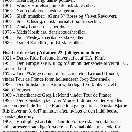
1960 – Meta Fuglsang, dansk politiker.
1961 – Woody Harrelson, amerikansk skuespiller.
1963 – Nanna Lüders, dansk sangerinde.
1965 – Slash (musiker), (Guns N’ Roses og Velvet Revolver).
1969 – Peter Glüsing, dansk journalist og pressechef.
1971 – Zindy Laursen – sangerinde
1976 – Mads Korsbjerg, dansk squashspiller.
1982 – Paul Wesley, amerikansk skuespiller.
1989 – Daniel Radcliffe, britisk skuespiller.
Hvad er der sket på datoen 23. juli igennem tiden
1921 – Dansk Ride Forbund bliver stiftet af C.A. Kraft
1952 – Den europæiske Kul- og Stålunion, der senere bliver til EU,
træder i kraft.
1978 – Den 23-årige debutant, franskmanden Bernard Hinault,
vinder Tour de France foran hollænderen Joop Zoetemelk.
1986 – Den britiske prins Andrew, hertug af York bliver viet til
Sarah Ferguson.
1989 – Amerikanske Greg LeMond vinder Tour de France.
1995 – Den spanske cykelrytter Miguel Indurain vinder som den
første nogensinde Tour de France fem gange i træk. Danske Bjarne
Riis bliver nr. 3, 6.47 minutter efter, hvilket er den hidtil bedste
danske placering.
1998 – En dopingskandale i Tour de France eskalerer, da fransk
politi arresterer samtlige 9 ryttere på Festinaholdet, mistænkt for