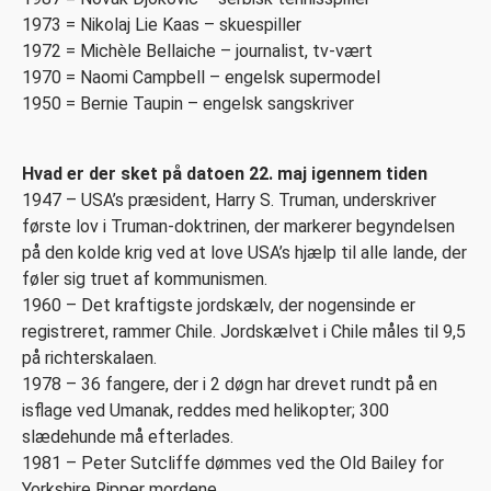
1973 = Nikolaj Lie Kaas – skuespiller
1972 = Michèle Bellaiche – journalist, tv-vært
1970 = Naomi Campbell – engelsk supermodel
1950 = Bernie Taupin – engelsk sangskriver
Hvad er der sket på datoen 22. maj igennem tiden
1947 – USA’s præsident, Harry S. Truman, underskriver
første lov i Truman-doktrinen, der markerer begyndelsen
på den kolde krig ved at love USA’s hjælp til alle lande, der
føler sig truet af kommunismen.
1960 – Det kraftigste jordskælv, der nogensinde er
registreret, rammer Chile. Jordskælvet i Chile måles til 9,5
på richterskalaen.
1978 – 36 fangere, der i 2 døgn har drevet rundt på en
isflage ved Umanak, reddes med helikopter; 300
slædehunde må efterlades.
1981 – Peter Sutcliffe dømmes ved the Old Bailey for
Yorkshire Ripper mordene.