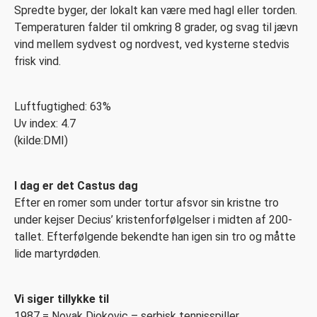
Spredte byger, der lokalt kan være med hagl eller torden.
Temperaturen falder til omkring 8 grader, og svag til jævn
vind mellem sydvest og nordvest, ved kysterne stedvis
frisk vind.
Luftfugtighed: 63%
Uv index: 4.7
(kilde:DMI)
I dag er det Castus dag
Efter en romer som under tortur afsvor sin kristne tro
under kejser Decius’ kristenforfølgelser i midten af 200-
tallet. Efterfølgende bekendte han igen sin tro og måtte
lide martyrdøden.
Vi siger tillykke til
1987 = Novak Djokovic – serbisk tennisspiller