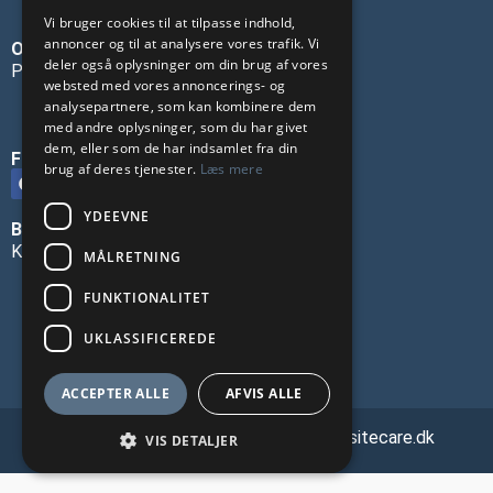
Vi bruger cookies til at tilpasse indhold,
annoncer og til at analysere vores trafik. Vi
OM OS
deler også oplysninger om din brug af vores
Privatlivspolitik
websted med vores annoncerings- og
analysepartnere, som kan kombinere dem
med andre oplysninger, som du har givet
dem, eller som de har indsamlet fra din
FØLG OS PÅ SOCIALE MEDIER
brug af deres tjenester.
Læs mere
YDEEVNE
BLIV ANNONCØR
Kontakt os
MÅLRETNING
FUNKTIONALITET
UKLASSIFICEREDE
ACCEPTER ALLE
AFVIS ALLE
🔗 Webmasterservice leveret af Websitecare.dk
VIS DETALJER