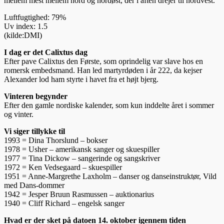
mellem mest mellem nord og nordøst, der i aften drejer til nordvest.
Luftfugtighed: 79%
Uv index: 1.5
(kilde:DMI)
I dag er det Calixtus dag
Efter pave Calixtus den Første, som oprindelig var slave hos en
romersk em­beds­mand. Han led mar­tyr­døden i år 222, da kejser
Alexander lod ham styrte i havet fra et højt bjerg.
Vinteren begynder
Efter den gamle nordiske kalender, som kun inddelte året i sommer
og vinter.
Vi siger tillykke til
1993 = Dina Thorslund – bokser
1978 = Usher – amerikansk sanger og skuespiller
1977 = Tina Dickow – sangerinde og sangskriver
1972 = Ken Vedsegaard – skuespiller
1951 = Anne-Margrethe Laxholm – danser og danseinstruktør, Vild
med Dans-dommer
1942 = Jesper Bruun Rasmussen – auktionarius
1940 = Cliff Richard – engelsk sanger
Hvad er der sket på datoen 14. oktober igennem tiden