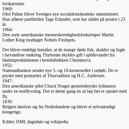
forskærmen.
1969:
Olof Palme bliver Sveriges nye socialdemokratiske statsminister.
Han afløser partifællen Tage Erlander, som har siddet på posten i 23
år.
1964:
Den sorte amerikanske menneskerettighedsforkæmper Martin
Luther King modtager Nobels Fredspris.
Det bliver endeligt fastslået, at de mange døde fisk, skaldyr og fugle
i farvandene omkring Thyborøn skyl­des gift i spildevandet fra
bladanproduktionen i kemifabrikken Cheminova.
1952:
Nationalbanken sender nye 5- og 10-kronesedler i omløb. De er
prydet med portrætter af Thorvaldsen og H.C. Andersen.
1947:
Den amerikanske pilot Chuck Yeager gennembryder lydmuren
under en testflyvning. Det er første gang en så høj fart er opnået med
fly.
1830:
Belgien løsriver sig fra Nederlandene og bliver et selvstændigt
kongerige.
Kilder: DMI, dagsdato og wikipedia