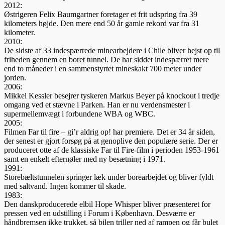
2012:
Østrigeren Felix Baumgartner foretager et frit udspring fra 39
kilometers højde. Den mere end 50 år gamle rekord var fra 31
kilometer.
2010:
De sidste af 33 indespærrede minearbejdere i Chile bliver hejst op til
friheden gennem en boret tunnel. De har siddet indespærret mere
end to måneder i en sammenstyrtet mineskakt 700 meter under
jorden.
2006:
Mikkel Kessler besejrer tyskeren Markus Beyer på knockout i tredje
omgang ved et stævne i Parken. Han er nu verdensmester i
supermellemvægt i forbundene WBA og WBC.
2005:
Filmen Far til fire – gi’r aldrig op! har premiere. Det er 34 år siden,
der senest er gjort forsøg på at gen­op­live den populære serie. Der er
produceret otte af de klassiske Far til Fire-film i perioden 1953-1961
samt en enkelt efternøler med ny besætning i 1971.
1991:
Storebæltstunnelen springer læk under borearbejdet og bliver fyldt
med saltvand. Ingen kommer til skade.
1983:
Den danskproducerede elbil Hope Whisper bliver præsenteret for
pressen ved en udstilling i Forum i Køben­havn. Desværre er
håndbremsen ikke trukket, så bilen triller ned af rampen og får bulet