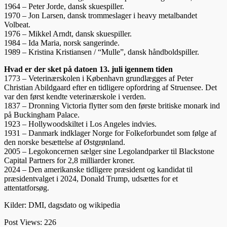
1964 – Peter Jorde, dansk skuespiller.
1970 – Jon Larsen, dansk trommeslager i heavy metalbandet
Volbeat.
1976 – Mikkel Arndt, dansk skuespiller.
1984 – Ida Maria, norsk sangerinde.
1989 – Kristina Kristiansen / “Mulle”, dansk håndboldspiller.
Hvad er der sket på datoen 13. juli igennem tiden
1773 – Veterinærskolen i København grundlægges af Peter
Christian Abildgaard efter en tidligere opfordring af Struensee. Det
var den først kendte veterinærskole i verden.
1837 – Dronning Victoria flytter som den første britiske monark ind
på Buckingham Palace.
1923 – Hollywoodskiltet i Los Angeles indvies.
1931 – Danmark indklager Norge for Folkeforbundet som følge af
den norske besættelse af Østgrønland.
2005 – Legokoncernen sælger sine Legolandparker til Blackstone
Capital Partners for 2,8 milliarder kroner.
2024 – Den amerikanske tidligere præsident og kandidat til
præsidentvalget i 2024, Donald Trump, udsættes for et
attentatforsøg.
Kilder: DMI, dagsdato og wikipedia
Post Views:
226