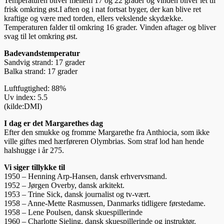
Temperaturen bliver mellem 17 og 22 grader og vinden bliver let til
frisk omkring øst.I aften og i nat fortsat byger, der kan blive ret
kraftige og være med torden, ellers vekslende skydække.
Temperaturen falder til omkring 16 grader. Vinden aftager og bliver
svag til let omkring øst.
Badevandstemperatur
Sandvig strand: 17 grader
Balka strand: 17 grader
Luftfugtighed: 88%
Uv index: 5.5
(kilde:DMI)
I dag er det Margarethes dag
Efter den smukke og fromme Margarethe fra Anthiocia, som ikke
ville giftes med hær­føreren Olymbrias. Som straf lod han hende
halshugge i år 275.
Vi siger tillykke til
1950 – Henning Arp-Hansen, dansk erhvervsmand.
1952 – Jørgen Overby, dansk arkitekt.
1953 – Trine Sick, dansk journalist og tv-vært.
1958 – Anne-Mette Rasmussen, Danmarks tidligere førstedame.
1958 – Lene Poulsen, dansk skuespillerinde
1960 – Charlotte Sieling, dansk skuespillerinde og instruktør.