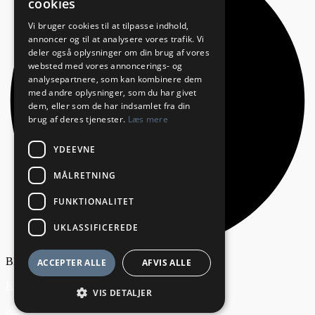
cookies
Vi bruger cookies til at tilpasse indhold,
annoncer og til at analysere vores trafik. Vi
deler også oplysninger om din brug af vores
websted med vores annoncerings- og
analysepartnere, som kan kombinere dem
med andre oplysninger, som du har givet
dem, eller som de har indsamlet fra din
brug af deres tjenester.
Læs mere
YDEEVNE
MÅLRETNING
FUNKTIONALITET
UKLASSIFICEREDE
Bliv annoncør
ACCEPTER ALLE
AFVIS ALLE
Kontakt os
VIS DETALJER
🔗 Webmasterservice leveret af Websitecare.dk