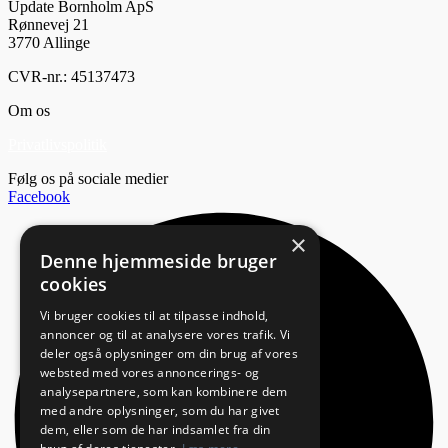
Update Bornholm ApS
Rønnevej 21
3770 Allinge
CVR-nr.: 45137473
Om os
Privatlivspolitik
Følg os på sociale medier
Facebook
×
Denne hjemmeside bruger
cookies
Vi bruger cookies til at tilpasse indhold,
annoncer og til at analysere vores trafik. Vi
deler også oplysninger om din brug af vores
websted med vores annoncerings- og
analysepartnere, som kan kombinere dem
med andre oplysninger, som du har givet
dem, eller som de har indsamlet fra din