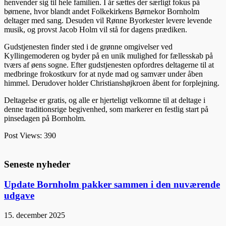
henvender sig til hele familien. I år sættes der særligt fokus på
børnene, hvor blandt andet Folkekirkens Børnekor Bornholm
deltager med sang. Desuden vil Rønne Byorkester levere levende
musik, og provst Jacob Holm vil stå for dagens prædiken.
Gudstjenesten finder sted i de grønne omgivelser ved
Kyllingemoderen og byder på en unik mulighed for fællesskab på
tværs af øens sogne. Efter gudstjenesten opfordres deltagerne til at
medbringe frokostkurv for at nyde mad og samvær under åben
himmel. Derudover holder Christianshøjkroen åbent for forplejning.
Deltagelse er gratis, og alle er hjerteligt velkomne til at deltage i
denne traditionsrige begivenhed, som markerer en festlig start på
pinsedagen på Bornholm.
Post Views:
390
Seneste nyheder
Update Bornholm pakker sammen i den nuværende
udgave
15. december 2025