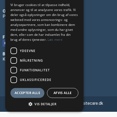
Vi bruger cookies til at tilpasse indhold,
annoncer og til at analysere vores trafik. Vi
OM OS
deler også oplysninger om din brug af vores
Privatlivspolitik
websted med vores annoncerings- og
analysepartnere, som kan kombinere dem
med andre oplysninger, som du har givet
dem, eller som de har indsamlet fra din
FØLG OS PÅ SOCIALE MEDIER
brug af deres tjenester.
Læs mere
YDEEVNE
BLIV ANNONCØR
Kontakt os
MÅLRETNING
FUNKTIONALITET
UKLASSIFICEREDE
ACCEPTER ALLE
AFVIS ALLE
🔗 Webmasterservice leveret af Websitecare.dk
VIS DETALJER