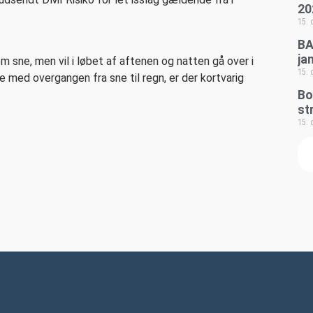
20
15.
BA
ja
 sne, men vil i løbet af aftenen og natten gå over i
15.
se med overgangen fra sne til regn, er der kortvarig
Bo
st
15.