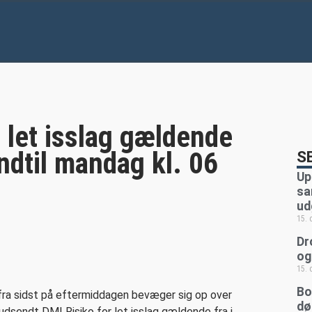
s
r let isslag gældende
indtil mandag kl. 06
S
Up
sa
ud
15.
Dr
og
15.
Bo
 fra sidst på eftermiddagen bevæger sig op over
dø
udsendt DMI Risiko for let isslag gældende fra i