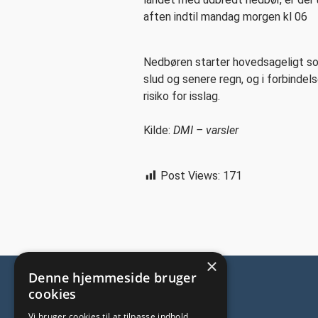
aften indtil mandag morgen kl 06
Nedbøren starter hovedsageligt som
slud og senere regn, og i forbindel
risiko for isslag.
Kilde:
DMI – varsler
Post Views:
171
×
Denne hjemmeside bruger
cookies
Vi bruger cookies til at tilpasse indhold,