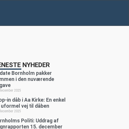
ENESTE NYHEDER
date Bornholm pakker
mmen i den nuværende
gave
 december 2025
op-in dåb i Aa Kirke: En enkel
 uformel vej til dåben
 december 2025
rnholms Politi: Uddrag af
gnrapporten 15. december