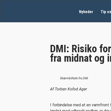
Nyheder
Tip o
DMI: Risiko fo
fra midnat og 
Skærmbillede fra DMI
Af Torben Kofod Ager
I forbindelse med at en varmfront
landet med udbredt nedbør, er der 