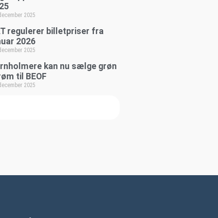
25
 december 2025
T regulerer billetpriser fra
nuar 2026
 december 2025
rnholmere kan nu sælge grøn
røm til BEOF
 december 2025