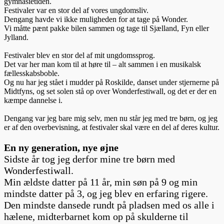
gymnasietiden.
Festivaler var en stor del af vores ungdomsliv.
Dengang havde vi ikke muligheden for at tage på Wonder.
Vi måtte pænt pakke bilen sammen og tage til Sjælland, Fyn eller
Jylland.
Festivaler blev en stor del af mit ungdomssprog.
Det var her man kom til at høre til – alt sammen i en musikalsk
fællesskabsboble.
Og nu har jeg stået i mudder på Roskilde, danset under stjernerne på
Midtfyns, og set solen stå op over Wonderfestiwall, og det er der en
kæmpe dannelse i.
Dengang var jeg bare mig selv, men nu står jeg med tre børn, og jeg
er af den overbevisning, at festivaler skal være en del af deres kultur.
En ny generation, nye øjne
Sidste år tog jeg derfor mine tre børn med
Wonderfestiwall.
Min ældste datter på 11 år, min søn på 9 og min
mindste datter på 3, og jeg blev en erfaring rigere.
Den mindste dansede rundt på pladsen med os alle i
hælene, midterbarnet kom op på skulderne til