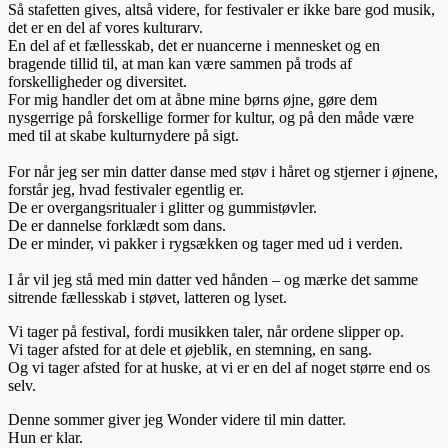
Så stafetten gives, altså videre, for festivaler er ikke bare god musik,
det er en del af vores kulturarv.
En del af et fællesskab, det er nuancerne i mennesket og en
bragende tillid til, at man kan være sammen på trods af
forskelligheder og diversitet.
For mig handler det om at åbne mine børns øjne, gøre dem
nysgerrige på forskellige former for kultur, og på den måde være
med til at skabe kulturnydere på sigt.
For når jeg ser min datter danse med støv i håret og stjerner i øjnene,
forstår jeg, hvad festivaler egentlig er.
De er overgangsritualer i glitter og gummistøvler.
De er dannelse forklædt som dans.
De er minder, vi pakker i rygsækken og tager med ud i verden.
I år vil jeg stå med min datter ved hånden – og mærke det samme
sitrende fællesskab i støvet, latteren og lyset.
Vi tager på festival, fordi musikken taler, når ordene slipper op.
Vi tager afsted for at dele et øjeblik, en stemning, en sang.
Og vi tager afsted for at huske, at vi er en del af noget større end os
selv.
Denne sommer giver jeg Wonder videre til min datter.
Hun er klar.