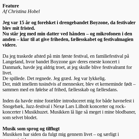
Feature
Af Christina Hobel
Jeg var 15 år og forelsket i drengebandet Boyzone, da festivaler
blev mit fristed.
Nu står jeg med min datter ved hånden – og mikrofonen i den
anden – klar til at give friheden, fællesskabet og festivalmagien
videre.
Da jeg traskede afsted på min første festival, en familiefestival på
Langeland, hvor bandet Boyzone gav deres eneste koncert i
Danmark, havde jeg aldrig troet, at jeg skulle blive festivalramt for
livet.
De spillede. Det regnede. Jeg græd. Jeg var lykkelig.
Der, midt imellem tusindvis af mennesker, blev et kerneminde født –
sammen med en følelse af frihed, fællesskab og fællesdans.
Inden da havde mine forældre introduceret mig for både havnefest i
Snogebæk, Jazz-festival i Nexø Lars Lilholt koncerter og rock-
koncerter i Musikhuzet. Musikken lå lige så meget i mine blodbaner,
som selvet blodet.
Musik som sprog og tilflugt
Musikken har siden da fulgt mig gennem livet – og særligt i