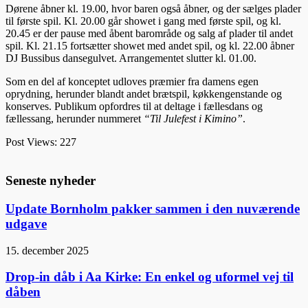
Dørene åbner kl. 19.00, hvor baren også åbner, og der sælges plader
til første spil. Kl. 20.00 går showet i gang med første spil, og kl.
20.45 er der pause med åbent barområde og salg af plader til andet
spil. Kl. 21.15 fortsætter showet med andet spil, og kl. 22.00 åbner
DJ Bussibus dansegulvet. Arrangementet slutter kl. 01.00.
Som en del af konceptet udloves præmier fra damens egen
oprydning, herunder blandt andet brætspil, køkkengenstande og
konserves. Publikum opfordres til at deltage i fællesdans og
fællessang, herunder nummeret
“Til Julefest i Kimino”
.
Post Views:
227
Seneste nyheder
Update Bornholm pakker sammen i den nuværende
udgave
15. december 2025
Drop-in dåb i Aa Kirke: En enkel og uformel vej til
dåben