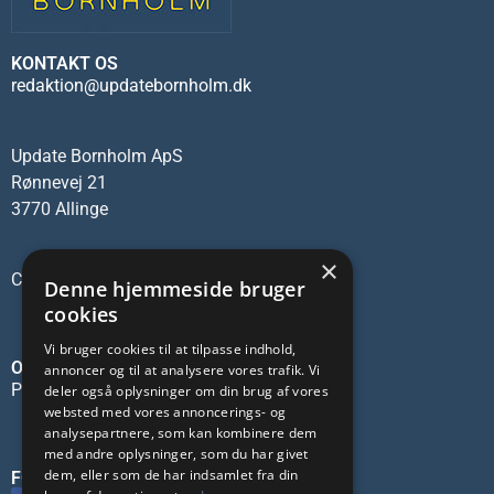
KONTAKT OS
redaktion@updatebornholm.dk
Update Bornholm ApS
Rønnevej 21
3770 Allinge
×
CVR-nr.: 45137473
Denne hjemmeside bruger
cookies
Vi bruger cookies til at tilpasse indhold,
OM OS
annoncer og til at analysere vores trafik. Vi
Privatlivspolitik
deler også oplysninger om din brug af vores
websted med vores annoncerings- og
analysepartnere, som kan kombinere dem
med andre oplysninger, som du har givet
dem, eller som de har indsamlet fra din
FØLG OS PÅ SOCIALE MEDIER