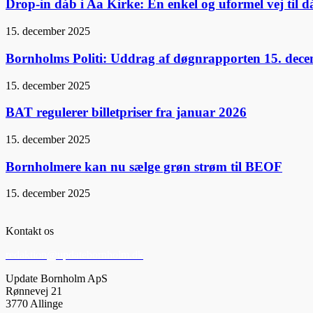
Drop-in dåb i Aa Kirke: En enkel og uformel vej til 
15. december 2025
Bornholms Politi: Uddrag af døgnrapporten 15. dec
15. december 2025
BAT regulerer billetpriser fra januar 2026
15. december 2025
Bornholmere kan nu sælge grøn strøm til BEOF
15. december 2025
Kontakt os
redaktion@updatebornholm.dk
Update Bornholm ApS
Rønnevej 21
3770 Allinge