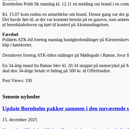
Bornholms Politi fik mandag kl. 12.11 en melding om brand i en conta
Kl. 15.07 kom endnu en anmeldelse om brand. Denne gang var der gået 
Det havde ført til, at der var kommet benzin på en gasovn, som antænd
af beredskabsloven og kørt til kontrol på Akutmodtagelsen.
Færdsel
Politiets ATK-bil foretog mandag hastighedsmålinger på Klemenskervej i R
klip i kørekortet.
Derudover foretog ATK-bilen målinger på Møllegade i Rønne, hvor fire b
En 34-årig mand fra Rønne blev kl. 20.34 stoppet på motorcykel på Mun
skal den 34-årige betale et bidrag på 500 kr. til Offerfonden.
Post Views:
330
Seneste nyheder
Update Bornholm pakker sammen i den nuværende 
15. december 2025