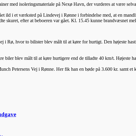
iner med isoleringsmateriale på Nexø Havn, der vurderes at være selvan
ild i et værksted på Lindevej i Rønne i forbindelse med, at en mandli
te skuret, efter at beboeren var gået. Kl. 15.45 kunne brandvæsnet mel
ø, hvor to bilister blev målt til at køre for hurtigt. Den højeste hastig
iler blev målt til at køre hurtigere end de tilladte 40 km/t. Højeste has
ch Petersens Vej i Rønne. Her fik han en bøde på 3.600 kr. samt et klip
udgave