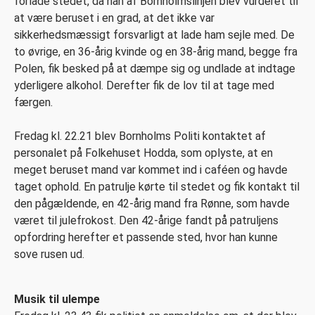
forlade stedet, da han af Bornholmslinjen blev vurderet til
at være beruset i en grad, at det ikke var
sikkerhedsmæssigt forsvarligt at lade ham sejle med. De
to øvrige, en 36-årig kvinde og en 38-årig mand, begge fra
Polen, fik besked på at dæmpe sig og undlade at indtage
yderligere alkohol. Derefter fik de lov til at tage med
færgen.
Fredag kl. 22.21 blev Bornholms Politi kontaktet af
personalet på Folkehuset Hodda, som oplyste, at en
meget beruset mand var kommet ind i caféen og havde
taget ophold. En patrulje kørte til stedet og fik kontakt til
den pågældende, en 42-årig mand fra Rønne, som havde
været til julefrokost. Den 42-årige fandt på patruljens
opfordring herefter et passende sted, hvor han kunne
sove rusen ud.
Musik til ulempe