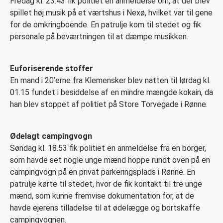
Fredag kl. 23.43 fik politiet en anmeldelse om, at der blev
spillet høj musik på et værtshus i Nexø, hvilket var til gene
for de omkringboende. En patrulje kom til stedet og fik
personale på beværtningen til at dæmpe musikken.
Euforiserende stoffer
En mand i 20’erne fra Klemensker blev natten til lørdag kl.
01.15 fundet i besiddelse af en mindre mængde kokain, da
han blev stoppet af politiet på Store Torvegade i Rønne.
Ødelagt campingvogn
Søndag kl. 18.53 fik politiet en anmeldelse fra en borger,
som havde set nogle unge mænd hoppe rundt oven på en
campingvogn på en privat parkeringsplads i Rønne. En
patrulje kørte til stedet, hvor de fik kontakt til tre unge
mænd, som kunne fremvise dokumentation for, at de
havde ejerens tilladelse til at ødelægge og bortskaffe
campingvognen.