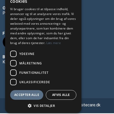
cookies
OM OS
Vi bruger cookies til at tilpasse indhold,
Privatlivspolitik
annoncer og til at analysere vores trafik. Vi
deler også oplysninger om din brug af vores
websted med vores annoncerings- og
analysepartnere, som kan kombinere dem
FØLG OS PÅ SOCIALE MEDIER
med andre oplysninger, som du har givet
dem, eller som de har indsamlet fra din
brug af deres tjenester.
Læs mere
YDEEVNE
BLIV ANNONCØR
Kontakt os
MÅLRETNING
FUNKTIONALITET
UKLASSIFICEREDE
ACCEPTER ALLE
AFVIS ALLE
🔗 Webmasterservice leveret af Websitecare.dk
VIS DETALJER