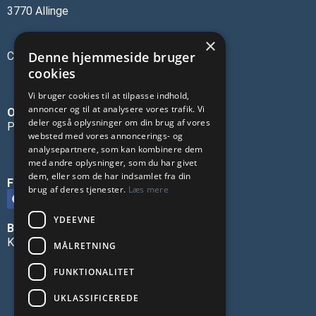
3770 Allinge
×
Denne hjemmeside bruger
CVR-nr.: 45137473
cookies
Vi bruger cookies til at tilpasse indhold,
annoncer og til at analysere vores trafik. Vi
OM OS
deler også oplysninger om din brug af vores
Privatlivspolitik
websted med vores annoncerings- og
analysepartnere, som kan kombinere dem
med andre oplysninger, som du har givet
dem, eller som de har indsamlet fra din
FØLG OS PÅ SOCIALE MEDIER
brug af deres tjenester.
Læs mere
YDEEVNE
BLIV ANNONCØR
Kontakt os
MÅLRETNING
FUNKTIONALITET
UKLASSIFICEREDE