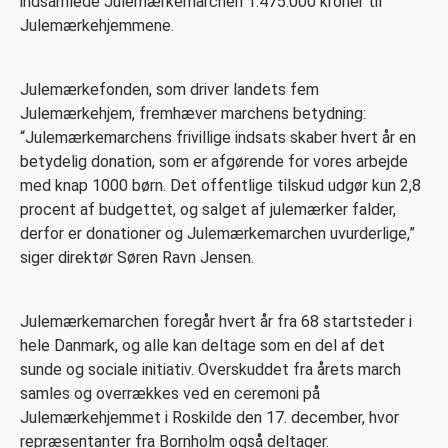
indsamlede Julemærkemarchen 1.475.000 kroner til
Julemærkehjemmene.
Julemærkefonden, som driver landets fem
Julemærkehjem, fremhæver marchens betydning:
“Julemærkemarchens frivillige indsats skaber hvert år en
betydelig donation, som er afgørende for vores arbejde
med knap 1000 børn. Det offentlige tilskud udgør kun 2,8
procent af budgettet, og salget af julemærker falder,
derfor er donationer og Julemærkemarchen uvurderlige,”
siger direktør Søren Ravn Jensen.
Julemærkemarchen foregår hvert år fra 68 startsteder i
hele Danmark, og alle kan deltage som en del af det
sunde og sociale initiativ. Overskuddet fra årets march
samles og overrækkes ved en ceremoni på
Julemærkehjemmet i Roskilde den 17. december, hvor
repræsentanter fra Bornholm også deltager.