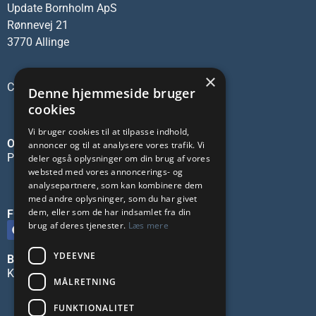
Update Bornholm ApS
Rønnevej 21
3770 Allinge
×
CVR-nr.: 45137473
Denne hjemmeside bruger
cookies
Vi bruger cookies til at tilpasse indhold,
OM OS
annoncer og til at analysere vores trafik. Vi
Privatlivspolitik
deler også oplysninger om din brug af vores
websted med vores annoncerings- og
analysepartnere, som kan kombinere dem
med andre oplysninger, som du har givet
dem, eller som de har indsamlet fra din
FØLG OS PÅ SOCIALE MEDIER
brug af deres tjenester.
Læs mere
YDEEVNE
BLIV ANNONCØR
Kontakt os
MÅLRETNING
FUNKTIONALITET