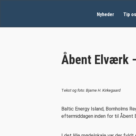
Nyheder
Tip o
Åbent Elværk 
T
ekst og foto: Bjarne H. Kirkegaard
Baltic Energy Island, Bornholms R
eftermiddagen inden for til Åbent
I det lille mødelokale var der fyl