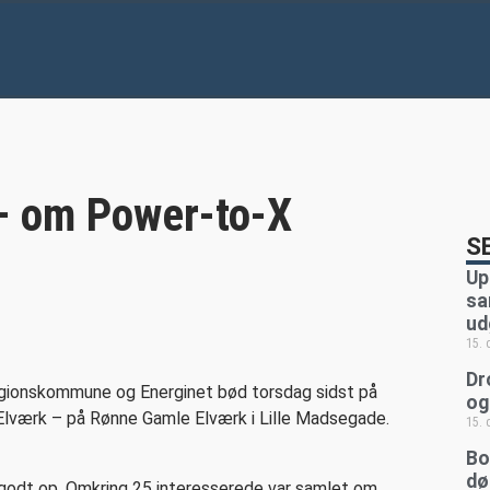
s
– om Power-to-X
S
Up
sa
ud
15.
Dr
egionskommune og Energinet bød torsdag sidst på
og
 Elværk – på Rønne Gamle Elværk i Lille Madsegade.
15.
Bo
dø
dt godt op. Omkring 25 interesserede var samlet om