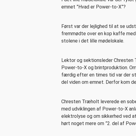
emnet ”Hvad er Power-to-X”?
Først var der lejlighed til at se uds
fremmødte over en kop kaffe med j
stolene i det lille mødelokale.
Lektor og sektionsleder Chresten 
Power-to-X og brintproduktion. Om 
færdig efter en times tid var der s
del viden om emnet. Derfor kom d
Chresten Træholt leverede en sobe
med udviklingen af Power-to-X anl
elektrolyse og om sikkerhed ved at 
hørt noget mere om ”2. del af Pow