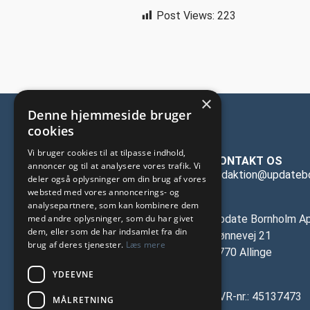
Post Views:
223
×
Denne hjemmeside bruger
cookies
Vi bruger cookies til at tilpasse indhold,
KONTAKT OS
annoncer og til at analysere vores trafik. Vi
redaktion@updateb
deler også oplysninger om din brug af vores
websted med vores annoncerings- og
analysepartnere, som kan kombinere dem
med andre oplysninger, som du har givet
Update Bornholm A
dem, eller som de har indsamlet fra din
Rønnevej 21
brug af deres tjenester.
Læs mere
3770 Allinge
YDEEVNE
CVR-nr.: 45137473
MÅLRETNING