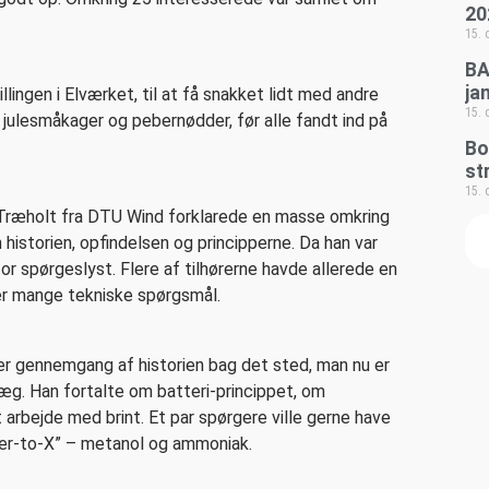
20
15.
BA
ja
tillingen i Elværket, til at få snakket lidt med andre
15.
ulesmåkager og pebernødder, før alle fandt ind på
Bo
st
15.
Træholt fra DTU Wind forklarede en masse omkring
historien, opfindelsen og principperne. Da han var
tor spørgeslyst. Flere af tilhørerne havde allerede en
er mange tekniske spørgsmål.
r gennemgang af historien bag det sted, man nu er
æg. Han fortalte om batteri-princippet, om
arbejde med brint. Et par spørgere ville gerne have
er-to-X” – metanol og ammoniak.