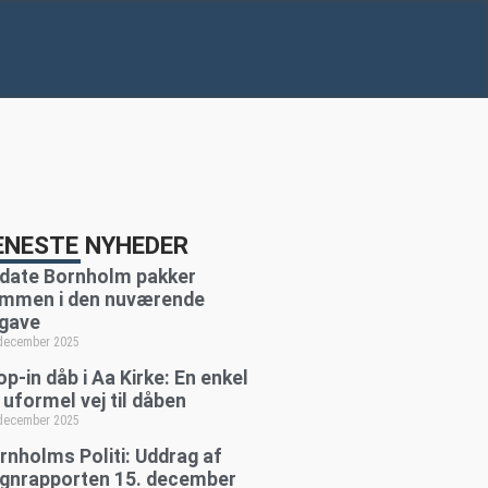
ENESTE NYHEDER
date Bornholm pakker
mmen i den nuværende
gave
 december 2025
op-in dåb i Aa Kirke: En enkel
 uformel vej til dåben
 december 2025
rnholms Politi: Uddrag af
gnrapporten 15. december