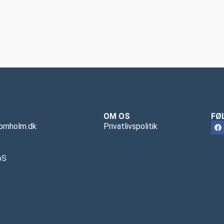
OM OS
FØ
ornholm.dk
Privatlivspolitik
pS