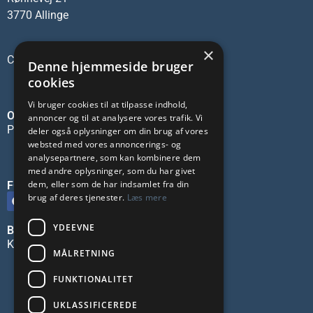
3770 Allinge
×
CVR-nr.: 45137473
Denne hjemmeside bruger
cookies
Vi bruger cookies til at tilpasse indhold,
OM OS
annoncer og til at analysere vores trafik. Vi
Privatlivspolitik
deler også oplysninger om din brug af vores
websted med vores annoncerings- og
analysepartnere, som kan kombinere dem
med andre oplysninger, som du har givet
dem, eller som de har indsamlet fra din
FØLG OS PÅ SOCIALE MEDIER
brug af deres tjenester.
Læs mere
YDEEVNE
BLIV ANNONCØR
Kontakt os
MÅLRETNING
FUNKTIONALITET
UKLASSIFICEREDE